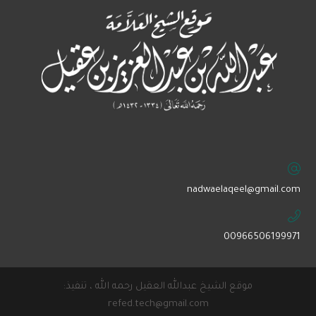
‏nadwaelaqeel@gmail.com
00966506199971
موقع الشيخ عبدالله العقيل رحمه الله ، تنفيذ:
refed.tech@gmail.com