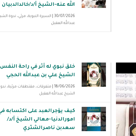
الله عنه-الشيخ أ/د/خالدالدبيان
30/07/2026 |
السيرة النبوية
،
مرئي
،
ندوة الشي
عبدالله العقيل
خلق نبوي له أثر في راحة النفس-
الشيخ علي بن عبدالله الحجي
18/06/2026 |
متفرقات
،
مقتطفات مرئية
،
ندوة
الشيخ عبدالله العقيل
كيف يؤجرالعبد على اكتسابه في
امورالدنيا-معالي الشيخ أ/د/
سعدبن ناصرالشثري