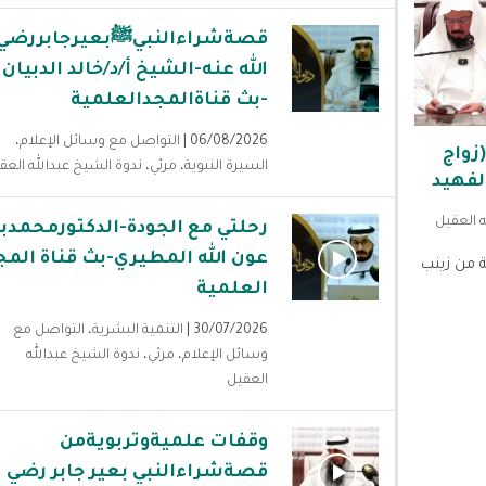
قصةشراءالنبيﷺبعيرجابررضي
الله عنه-الشيخ أ/د/خالد الدبيان
-بث قناةالمجدالعلمية
06/08/2026 |
التواصل مع وسائل الإعلام
،
زواج
السيرة النبوية
،
مرئي
،
ندوة الشيخ عبدالله العق
لفهيد
ه العقيل
رحلتي مع الجودة-الدكتورمحمدب
عون الله المطيري-بث قناة المج
ة من زينب
العلمية
30/07/2026 |
التنمية البشرية
،
التواصل مع
وسائل الإعلام
،
مرئي
،
ندوة الشيخ عبدالله
العقيل
وقفات علميةوتربويةمن
قصةشراءالنبي بعير جابر رضي