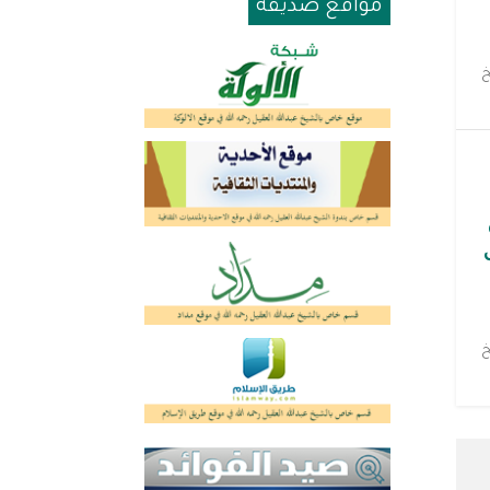
مواقع صديقة
خ
خ