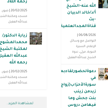
رحمه الله2
الله عنه-الشيخ
20/02/2025 |
صور
،
أ/د/خالد الدبيان
مسجد ومكتبة الشي
-بث
عبدالله العقيل
قناةالمجدالعلمية
زيارة الدكتور/
06/08/2026 |
التواصل مع وسائل
محمدالمشوح
الإعلام
،
السيرة
لمكتبة الشيخ
النبوية
،
مرئي
،
ندوة
عبدالله العقيل
الشيخ عبدالله العقيل
رحمه الله
دعوةلحضورلقاءبعنوان(تأملات
20/02/2025 |
صور
،
مسجد ومكتبة الشي
في
عبدالله العقيل
سورةالأحزاب(زواج
زيدمن زينب
بنت جحش وما
لمشاهدة المزيد..
فيهامن دروس