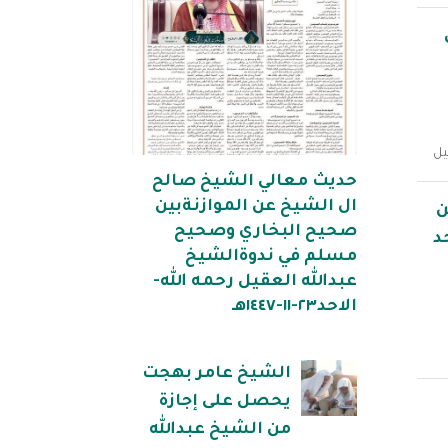
يل
حديث معالي الشيخ صالح
ال الشيخ عن الموازنةبين
ن
صحيح البخاري وصحيح
د
مسلم في ندوةالشيخ
عبدالله العقيل رحمه الله-
الاحد٢٣-١١-١٤٤٧هـ
الشيخ عامر بهجت
يحصل على إجازة
من الشيخ عبدالله