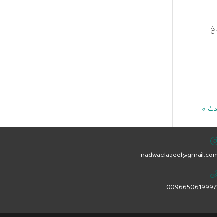
يخ
دث »
nadwaelaqeel@gmail.com
0096650619997