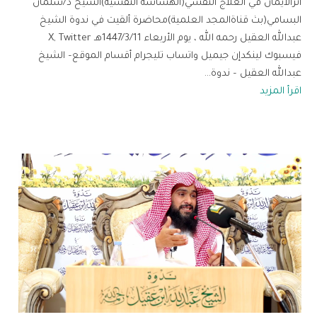
أثرالايمان في العلاج النفسي(الهشاشة النفسية)الشيخ د/سلمان
البسامي(بث قناةالمجد العلمية)محاضرة ألقيت في ندوة الشيخ
عبدالله العقيل رحمه الله ، يوم الأربعاء 1447/3/11هـ X, Twitter
فيسبوك لينكدإن جيميل واتساب تليجرام أقسام الموقع– الشيخ
عبدالله العقيل – ندوة...
اقرأ المزيد