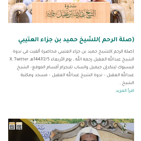
(صلة الرحم )للشيخ حميد بن جزاء العتيبي
(صلة الرحم )للشيخ حميد بن جزاء العتيبي محاضرة ألقيت في ندوة
الشيخ عبدالله العقيل رحمه الله ، يوم الأربعاء 1447/2/5هـ X, Twitter
فيسبوك لينكدإن جيميل واتساب تليجرام أقسام الموقع– الشيخ
عبدالله العقيل – ندوة الشيخ عبدالله العقيل – مسجد ومكتبة
الشيخ...
اقرأ المزيد