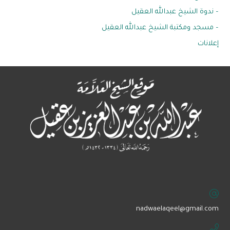
– ندوة الشيخ عبدالله العقيل
– مسجد ومكتبة الشيخ عبدالله العقيل
إعلانات
‏nadwaelaqeel@gmail.com