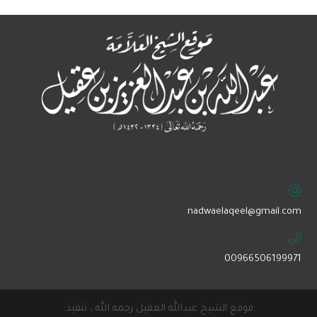
‏nadwaelaqeel@gmail.com
00966506199971
موقع الشيخ عبدالله العقيل رحمه الله ، تنفيذ: