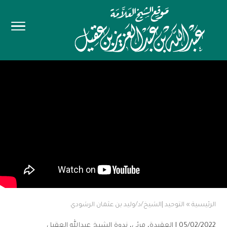
الرئيسية
»
التوحيد |الشيخ/د/وليد بن عثمان الرشودي
05/02/2022 |
العقيدة
،
مرئي
،
ندوة الشيخ عبدالله العقيل