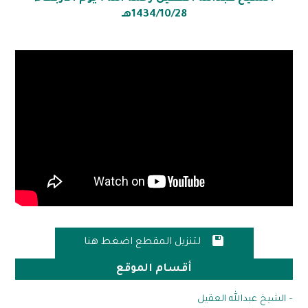
1434/10/28هـ

لتنزيل المقطع اضغط هنا
أقسام الموقع
– الشيخ عبدالله العقيل