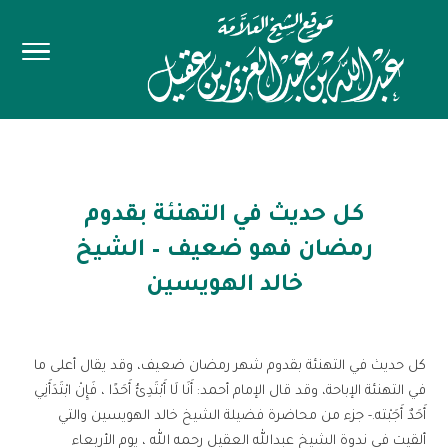
كل حديث في التهنئة بقدوم
رمضان فهو ضعيف – الشيخ
خالد الهويسين
كل حديث في التهنئة بقدوم شهر رمضان ضعيف، وقد يقال أعلى ما
في التهنئة الإباحة، وقد قال الإمام أحمد: أَنَا لَا أَبْتَدِئُ أَحَدًا ، فَإِنْ ابْتَدَأَنِي
أَحَدٌ أَجَبْته.- جزء من محاضرة فضيلة الشيخ خالد الهويسين والتي
ألقيت في ندوة الشيخ عبدالله العقيل رحمه الله ، يوم الأربعاء