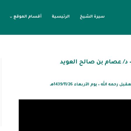
سيرة الشيخ
الرئيسية
أقسام الموقع
– د/ عصام بن صالح العويد
مه الله ، يوم الأربعاء 1439/11/26هـ