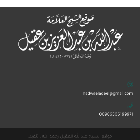
‏nadwaelaqeel@gmail.com
00966506199971
موقع الشيخ عبدالله العقيل رحمه الله ، تنفيذ: