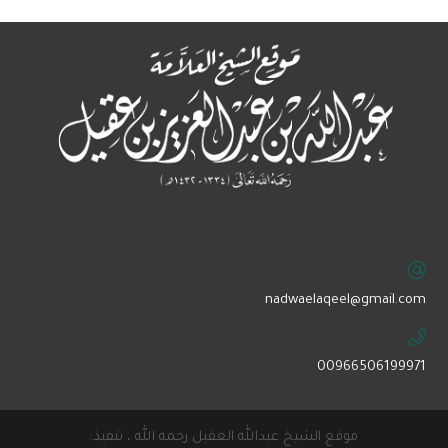
‏nadwaelaqeel@gmail.com
00966506199971
موقع الشيخ عبدالله العقيل رحمه الله ، تنفيذ: