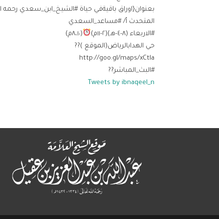
بعنوان{اوراق باقيةفي حياة #الشيخ_ابن_سعدي رحمه ال
المتحدث أ/ #مساعد_السعدي
#الاربعاء (٨-٤-هـ)(٢-١١م)
(٨،١٠م)
حي الهدابالرياض(الموقع )??
http://goo.gl/maps/xCtla
#البث_المباشر??
Tweets by ibnaqeel_n