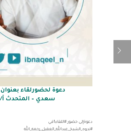
دعوة لحضورلقاء بعنوان أ
سعدي – المتحدث أ/ 
دعوةإلى حضور #اللقاء1في
#ندوه_الشيخ_عبدالله_العقيل_رحمه_الله