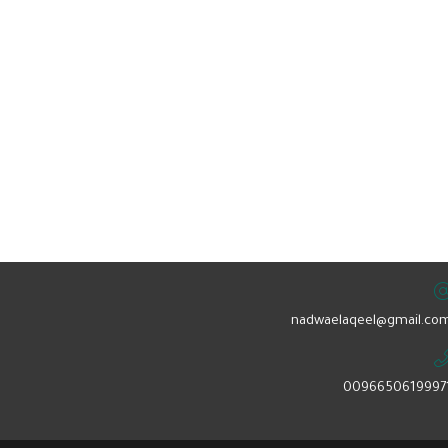
nadwaelaqeel@gmail.com
0096650619997