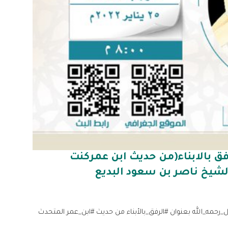
ق بالابناء(من حديث ابن عمركنت
شيخ ناصر بن سعود البديع
بدالله_العقيل_رحمه_الله بعنوان #الرفق_بالأبناء من حديث #ابن_عمر المتحدث