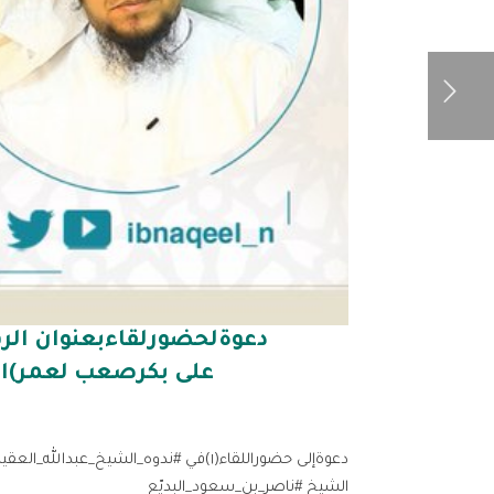
دعوةلحضورلقاءبعنوان الرف
على بكرصعب لعمر)ال
دعوةإلى حضوراللقاء(١)في #ندوه_الشيخ_ع
الشيخ #ناصر_بن_سعود_البديّع