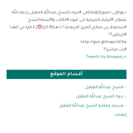
دعوةإلى حضوراللقاء(١)في #ندوه_الشيخ_عبدالله_العقيل_رحمه_الله
بعنوان #الرقية_الشرعية في ضوء #الكتاب و#السنة-الشيخ
#شخبوط_بن_صالح_المري الاربعاء(٢٠-١٠-هـ)(8-5م)
(٨،٤٠م) حي الهدا
#الرياض??
http://goo.gl/maps/xCtla
#بث_مباشر??
Tweets by ibnaqeel_n
أقسام الموقع
– الشيخ عبدالله العقيل
– ندوة الشيخ عبدالله العقيل
– مسجد ومكتبة الشيخ عبدالله العقيل
إعلانات