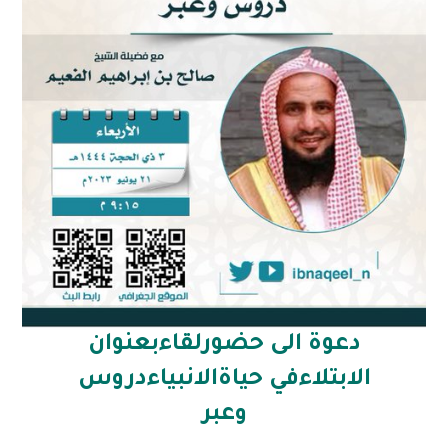
دعوة الى حضورلقاءبعنوان
الابتلاءفي حياةالانبياءدروس
وعبر