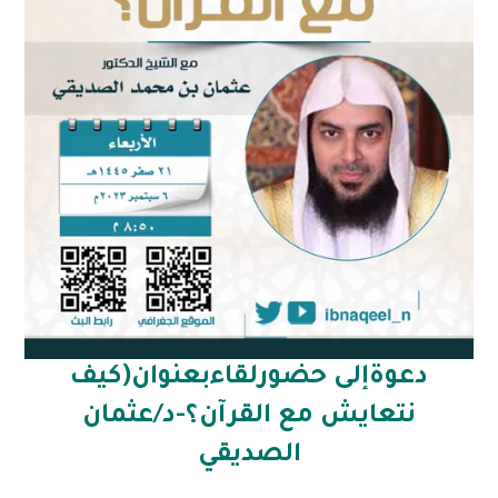
دعوةإلى حضورلقاءبعنوان(كيف
نتعايش مع القرآن؟-د/عثمان
الصديقي