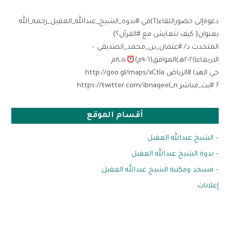
دعوةإلى حضوراللقاء(1)في #ندوه_الشيخ_عبدالله_العقيل_رحمه_الله
بعنوان{ كيف نتعايش مع #القرآن؟}
المتحدث د/ #عثمان_بن_محمد_الصديقي –
الاربعاء(٢١-٢هـ)الموافق(٦-٩م)
٨،٥٠م
حي الهدا #الرياض http://goo.gl/maps/xCtla
? #بث_مباشر https://twitter.com/ibnaqeel_n
أقسام الموقع
– الشيخ عبدالله العقيل
– ندوة الشيخ عبدالله العقيل
– مسجد ومكتبة الشيخ عبدالله العقيل
إعلانات