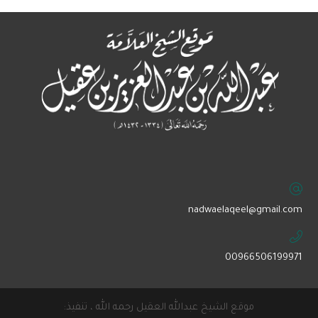
‏nadwaelaqeel@gmail.com
00966506199971
موقع الشيخ عبدالله العقيل رحمه الله ، تنفيذ: