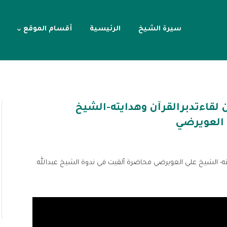
سيرة الشيخ
الرئيسية
أقسام الموقع
لقاءتدبرالقرآن وهدايته-الشيخ
العويرضي
ته- الشيخ علي العويرضي محاضرة ألقيت في ندوة الشيخ عبدالله