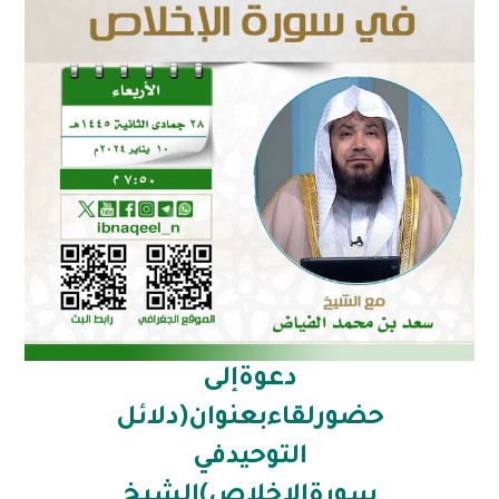
دعوةإلى
حضورلقاءبعنوان(دلائل
التوحيدفي
سورةالإخلاص)الشيخ