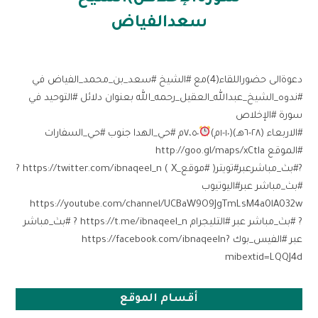
سعدالفياض
دعوةالى حضوراللقاء(4)مع #الشيخ #سعد_بن_محمد_الفياض في
#ندوه_الشيخ_عبدالله_العقيل_رحمه_الله بعنوان دلائل #التوحيد في
سورة #الإخلاص
#الاربعاء (٢٨-٦هـ)(١٠-١م)
٧،٥٠م #حي_الهدا جنوب #حي_السفارات
#الموقع http://goo.gl/maps/xCtla
?#بث_مباشرعبر#تويتر( #موقع_X ) https://twitter.com/ibnaqeel_n ?
#بث_مباشر عبر#اليوتيوب
https://youtube.com/channel/UCBaW9O9JgTmLsM4a0lA032w
? #بث_مباشر عبر #التليجرام https://t.me/ibnaqeel_n ? #بث_مباشر
عبر #الفيس_بوك https://facebook.com/ibnaqeeln?
mibextid=LQQJ4d
أقسام الموقع