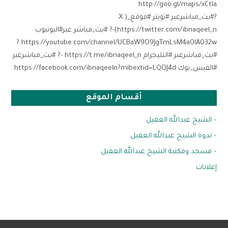
?#بث_مباشرعبر #تويتر #موقع_X )
https://twitter.com/ibnaqeel_n)-? #بث_مباشر عبر#اليوتيوب
https://youtube.com/channel/UCBaW9O9JgTmLsM4a0lA032w ?
#بث_مباشرعبر #التليجرام https://t.me/ibnaqeel_n -? #بث_مباشرعبر
#الفيس_بوك https://facebook.com/ibnaqeeln?mibextid=LQQJ4d ⁩
أقسام الموقع
– الشيخ عبدالله العقيل
– ندوة الشيخ عبدالله العقيل
– مسجد ومكتبة الشيخ عبدالله العقيل
إعلانات