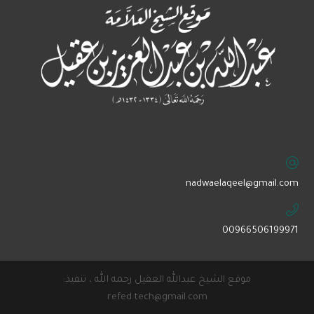
‏nadwaelaqeel@gmail.com
00966506199971
موقع الشيخ عبدالله العقيل رحمه الله ، تنفيذ:
refed.tech@gmail.com