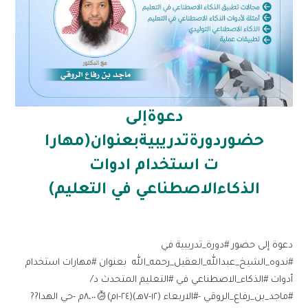
دعوةإلى
حضوردورةتدريبيةبعنوان(مهارا
ت استخدام ادوات
الذكاءالاصطناعي في التعليم)
دعوة إلى حضور #دورة_تدريبية في
⁧#ندوه_الشيخ_عبدالله_العقيل_رحمه_الله ⁩ بعنوان #مهارات استخدام
أدوات #الذكاء_الاصطناعي في #التعليم المتحدث د/
#ماجد_بن_رفاع_الروقي -⁧#الاربعاء⁩ (١٢-٧هـ)(٢٤-١م)
٨،٠٠م -حي الهدا⁩??