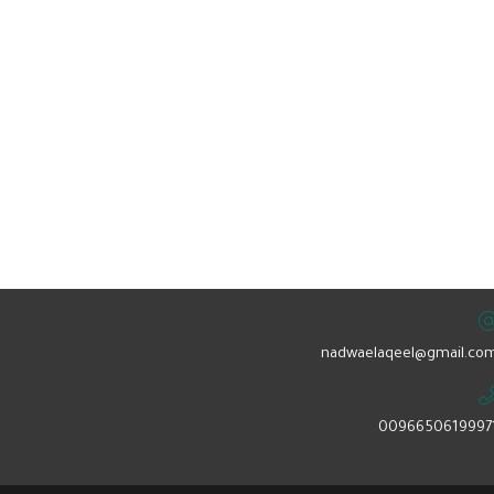
nadwaelaqeel@gmail.com
0096650619997