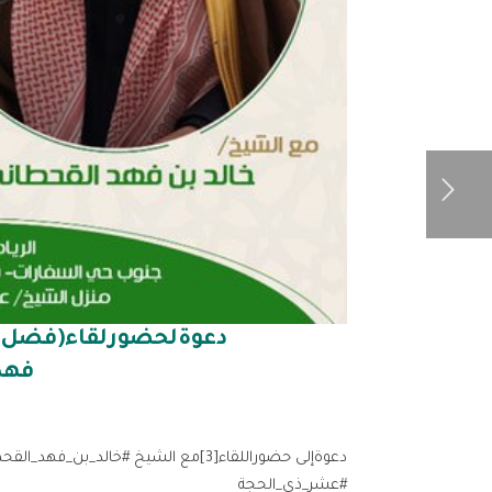
دعوةلحضورلقاء(فضل ع
فهد
#عشر_ذي_الحجة