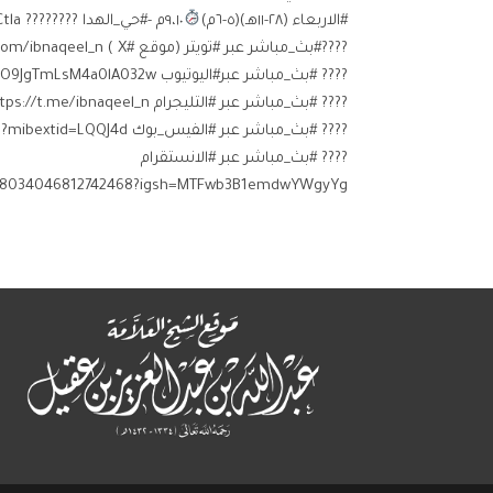
#الاربعاء⁩ (٢٨-١١هـ)(٥-٦م)
٩،١٠م -#حي_الهدا ⁧⁩???????? ⁦http://goo.gl/maps/xCtla⁩
????#بث_مباشر عبر #تويتر (موقع #X ) https://twitter.com/ibnaqeel_n
???? #بث_مباشر عبر#اليوتيوب https://youtube.com/channel/UCBaW9O9JgTmLsM4a0lA032w
???? #بث_مباشر عبر #التليجرام https://t.me/ibnaqeel_n
???? #بث_مباشر عبر #الفيس_بوك https://facebook.com/ibnaqeeln?mibextid=LQQJ4d ⁩
???? #بث_مباشر عبر #الانستقرام
e/18034046812742468?igsh=MTFwb3B1emdwYWgyYg==