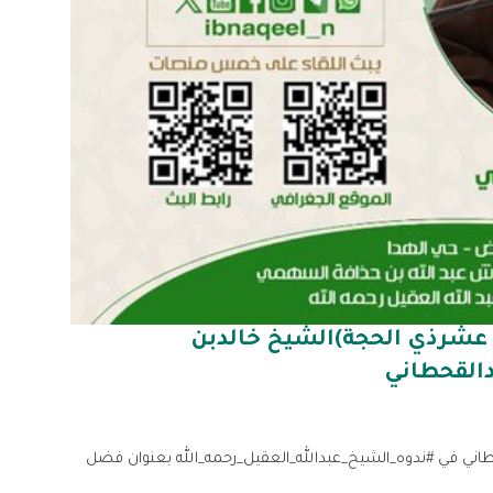
شرذي الحجة)الشيخ خالدبن
القحطاني
دعوةإلى حضوراللقاء[3]مع الشيخ #خالد_بن_فهد_القحطاني في ⁧#ندوه_الشيخ_عبدالله_العقيل_رحمه_الله بعنوان فضل