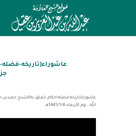
عاشوراء(تاريخه-فضله-ا
جزا
عاشوراء(تاريخه-فضله-احكام تتعلق به)الشيخ حميدبن ج
الله ، يوم الأربعاء 1445/1/4هـ