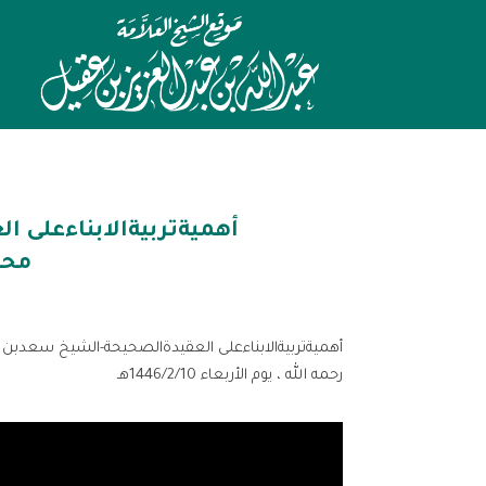
أهميةتربيةالابناءعلى 
محم
أهميةتربيةالابناءعلى العقيدةالصحيحة-الشيخ سعدبن
رحمه الله ، يوم الأربعاء 1446/2/10هـ