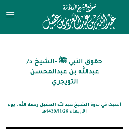
حقوق النبي ﷺ -الشيخ د/
عبدالله بن عبدالمحسن
التويجري
ألقيت في ندوة الشيخ عبدالله العقيل رحمه الله ، يوم
الأربعاء 1439/11/26هـ