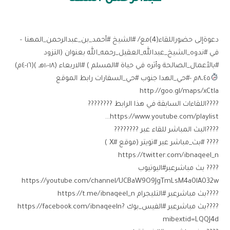
دعوةإلى حضوراللقاء(4)مع/ #الشيخ #أحمد_بن_عبدالرحمن_المهنا –
في #ندوه_الشيخ_عبدالله_العقيل_رحمه_الله بعنوان (التزود
#بالأعمال_الصالحة وأثره في حياة #المسلم ) #الاربعاء ⁧(١٨-١٠هـ )(١٦-٤م)
٨،٤٥م -#حي_الهدا جنوب #حي_السفارات رابط الموقع
http://goo.gl/maps/xCtla
????اللقاءات السابقة في هذا الرابط ????????
https://www.youtube.com/playlist…
????البث المباشر للقاء عبر ????????
???? #بث_مباشر عبر #تويتر (موقع #X ) ‏
https://twitter.com/ibnaqeel_n
???? بث مباشرعبر#اليوتيوب ‏
https://youtube.com/channel/UCBaW9O9JgTmLsM4a0lA032w
????بث مباشرعبر #التليجرام ‏https://t.me/ibnaqeel_n
????بث مباشرعبر #الفيس_بوك ‏https://facebook.com/ibnaqeeln?
mibextid=LQQJ4d ⁩