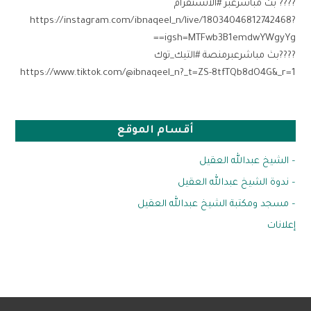
???? بث مباشرعبر #الانستقرام
‏https://instagram.com/ibnaqeel_n/live/18034046812742468?
igsh=MTFwb3B1emdwYWgyYg==
????بث مباشرعبرمنصة #التيك_توك
https://www.tiktok.com/@ibnaqeel_n?_t=ZS-8tfTQb8dO4G&_r=1
أقسام الموقع
– الشيخ عبدالله العقيل
– ندوة الشيخ عبدالله العقيل
– مسجد ومكتبة الشيخ عبدالله العقيل
إعلانات