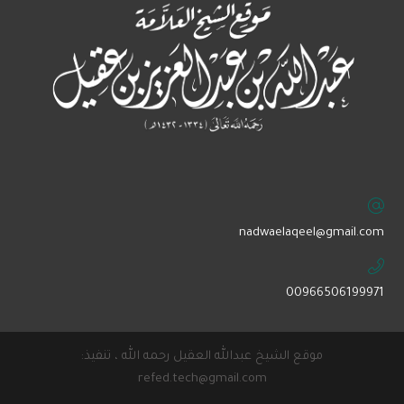
‏nadwaelaqeel@gmail.com
00966506199971
موقع الشيخ عبدالله العقيل رحمه الله ، تنفيذ:
refed.tech@gmail.com