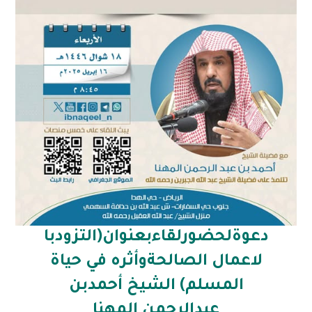
دعوةلحضورلقاءبعنوان(التزودبا
لاعمال الصالحةوأثره في حياة
المسلم) الشيخ أحمدبن
عبدالرحمن المهنا