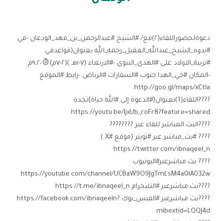
دعوةلحضوراللقاء(٢)مع/ #الشيخ #عبدالرحمن_بن_فهد_الودعان -في
#ندوه_الشيخ_عبدالله_العقيل_رحمه_الله بعنوان(قواعدفي
#تربية_الاولاد على #الهدي_النبوي -#الاربعاء ⁧(٧-١هـ )(٢-٧م)
٩،٢٠م
-المكان #حي_الهدا جنوب #السفارات #الرياض -رابط #الموقع
http://goo.gl/maps/xCtla
????اللقاء(1)بعنوان{⁩#الدعوة إلى #الله حياة}تجده
https://youtu.be/IjxUb_roFr8?feature=shared
????البث المباشر للقاء عبر ????????
???? #بث_مباشر عبر #تويتر (موقع #X ) ‏
https://twitter.com/ibnaqeel_n
???? بث مباشرعبر#اليوتيوب ‏
https://youtube.com/channel/UCBaW9O9JgTmLsM4a0lA032w
????بث مباشرعبر #التليجرام ‏https://t.me/ibnaqeel_n
????بث مباشرعبر #الفيس_بوك ‏https://facebook.com/ibnaqeeln?
mibextid=LQQJ4d ⁩