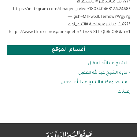
???? بث مباشرعبر #الانستقرام
‏https://instagram.com/ibnaqeel_n/live/18034046812742468?
igsh=MTFwb3B1emdwYWgyYg==
????بث مباشرعبرمنصة #التيك_توك
https://www.tiktok.com/@ibnaqeel_n?_t=ZS-8tfTQb8dO4G&_r=1
أقسام الموقع
– الشيخ عبدالله العقيل
– ندوة الشيخ عبدالله العقيل
– مسجد ومكتبة الشيخ عبدالله العقيل
إعلانات