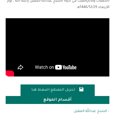
(الصفات والآثار)ألقيت في ندوة الشيخ عبدالله العقيل رحمه الله ، يوم
الأربعاء 1446/12/29هـ

لتنزيل المقطع اضغط هنا
أقسام الموقع
– الشيخ عبدالله العقيل