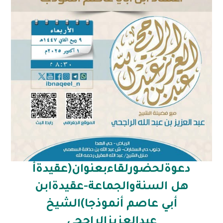
دعوةلحضورلقاءبعنوان(عقيدةأ
هل السنةوالجماعة-عقيدةابن
أبي عاصم أنموذجا)الشيخ
عبدالعزيزالراجحي