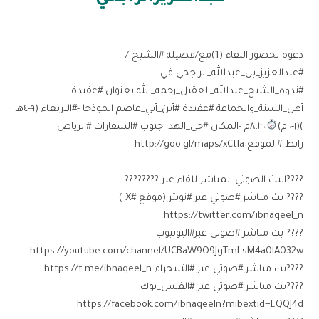
دعوة لحضور اللقاء (1)مع/فضيلة #الشيخ /
#عبدالعزيز_بن_عبدالله_الراجحي-في
#ندوه_الشيخ_عبدالله_العقيل_رحمه_الله بعنوان #عقيدة
أهل_السنة_والجماعة #عقيدة #أبن_أبي_عاصم انموذجا -#الاربعاء ⁧(٩-٤هـ
)(١-١٠م)
٨،٣٠م -المكان #حي_الهدا جنوب #السفارات #الرياض
رابط #الموقع http://goo.gl/maps/xCtla
——————
????البث الصوتي المباشر للقاء عبر ????????
???? بث مباشر #صوتي عبر #تويتر (موقع #X ) ‏
https://twitter.com/ibnaqeel_n
???? بث مباشر #صوتي عبر#اليوتيوب ‏
https://youtube.com/channel/UCBaW9O9JgTmLsM4a0lA032w
????بث مباشر #صوتي عبر #التليجرام ‏https://t.me/ibnaqeel_n
????بث مباشر #صوتي عبر #الفيس_بوك