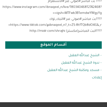
???? بث مباشر #صوتي عبر #الانستقرام
‏https://www.instagram.com/ibnaqeel_n/live/18034046812742468?
igsh=MTFwb3B1emdwYWgyYg==
????بث مباشر #صوتي عبر #التيك_توك
https://www.tiktok.com/@ibnaqeel_n?_t=ZS-8tfTQb8dO4G&_r=
????البث المباشر(مكسلر) http://mixlr.com/shrajhi
أقسام الموقع
– الشيخ عبدالله العقيل
– ندوة الشيخ عبدالله العقيل
– مسجد ومكتبة الشيخ عبدالله العقيل
إعلانات