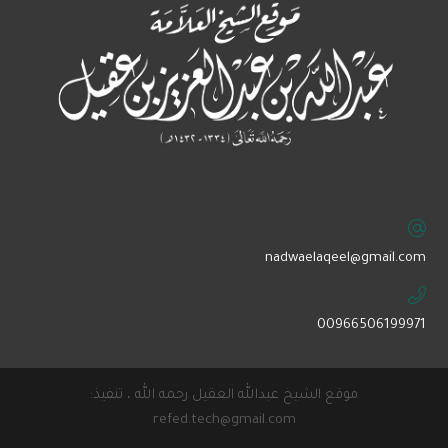
‏nadwaelaqeel@gmail.com
00966506199971
موقع الشيخ عبدالله العقيل رحمه الله ، تنفيذ:
refed.tech@gmail.com