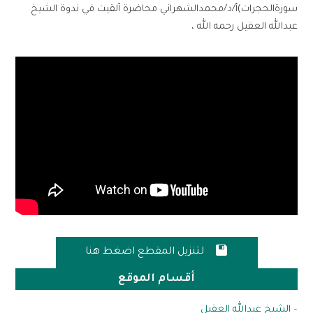
سورةالحجرات)أ/د/محمدالشهراني محاضرة ألقيت في ندوة الشيخ
عبدالله العقيل رحمه الله ،

لتنزيل المقطع اضغط هنا
أقسام الموقع
– الشيخ عبدالله العقيل