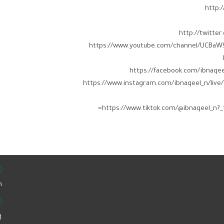
‏https://www.instagram.com/ibnaqeel_n/live/18034046812742468?
‏
1