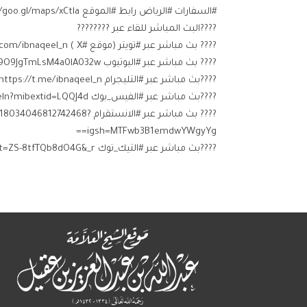
#السفارات #الرياض رابط #الموقع http://goo.gl/maps/xCtla
????البث المباشر للقاء عبر ????????
???? بث مباشر عبر #تويتر (موقع #X ) http://twitter.com/ibnaqeel_n
???? بث مباشر عبر #اليوتيوب https://www.youtube.com/channel/UCBaW9O9JgTmLsM4a0lA032w
????بث مباشر عبر #التليجرام ‏https://t.me/ibnaqeel_n
????بث مباشر عبر #الفيس_بوك ‏https://facebook.com/ibnaqeeln?mibextid=LQQJ4d ⁩
???? بث مباشر عبر #الانستقرام 
igsh=MTFwb3B1emdwYWgyYg==
????بث مباشر عبر #التيك_توك https://www.tiktok.com/@ibnaqeel_n?_t=ZS-8tfTQb8dO4G&_r=