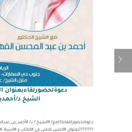
دعوةلحضورلقاءبعنوان ال
الشيخ د/أحمدب
دعوةلحضوراللقاء(5)مع/ #الشيخ / د/ #أح
????????بعنوان #الحس_الامني في #الكتاب و #السنة -#الاربعاء ⁧(١٩-٦هـ