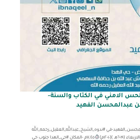
حس الامني في الكتاب والسنة-
ن عبدالمحسن الفهيد
مد_بن_عبدالمحسن_الفهيد-في #ندوه_الشيخ_عبدالله_العقيل_رحمه_الله
 )(١٠-١٢م)
٧،٤٥م -المكان #حي_الهدا جنوب حي