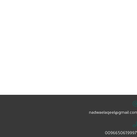
nadwaelaqeel@gmail.com
0096650619997