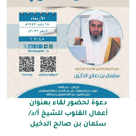
دعوة لحضور لقاء بعنوان
أعمال القلوب للشيخ أ/د/
سلمان بن صالح الدخيل