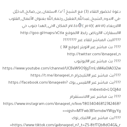
دعوة لحضور اللقاء (3) مع الشيخ أ /د/ #سلمان_بن_صالح_الدخيّل
-في #ندوه_الشيخ_عبدالله_العقيل_رحمه_الله بعنوان #أعمال_القلوب
#الاربعاء ⁧(١٨-٧هـ )(٧-١م )
٧،٤٥م المكان #حي_الهدا جنوب حي
#السفارات #الرياض رابط #الموقع http://goo.gl/maps/xCtla
????البث المباشر للقاء عبر ????????
???? بث مباشر عبر #تويتر (موقع #X )
http://twitter.com/ibnaqeel_n
???? بث مباشر عبر #اليوتيوب
https://www.youtube.com/channel/UCBaW9O9JgTmLsM4a0lA032w
????بث مباشر عبر #التليجرام ‏https://t.me/ibnaqeel_n
????بث مباشر عبر #الفيس_بوك ‏https://facebook.com/ibnaqeeln?
mibextid=LQQJ4d ⁩
???? بث مباشر عبر #الانستقرام
‏https://www.instagram.com/ibnaqeel_n/live/18034046812742468?
igsh=MTFwb3B1emdwYWgyYg==
????بث مباشر عبر #التيك_توك
https://www.tiktok.com/@ibnaqeel_n?_t=ZS-8tfTQb8dO4G&_r=