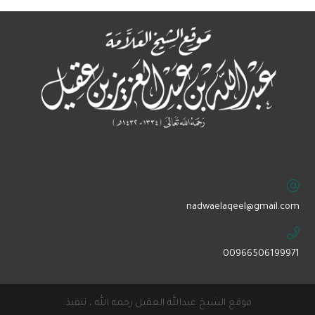
‏nadwaelaqeel@gmail.com
00966506199971
موقع الشيخ عبدالله العقيل رحمه الله ، تنفيذ: