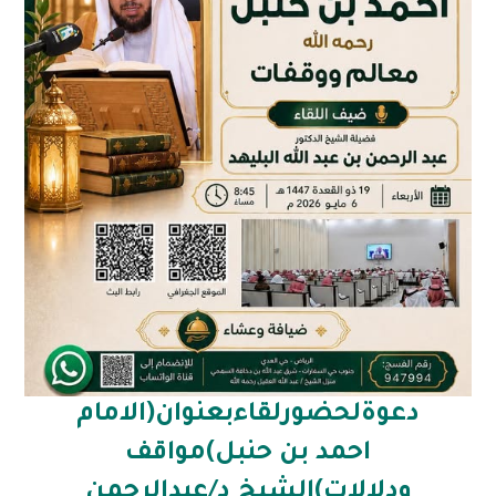
دعوةلحضورلقاءبعنوان(الامام
احمد بن حنبل)مواقف
ودلالات)الشيخ د/عبدالرحمن