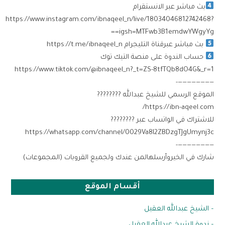
بث مباشر عبر الانستقرام
https://www.instagram.com/ibnaqeel_n/live/18034046812742468?
igsh=MTFwb3B1emdwYWgyYg==
بث مباشر عبرقناة التليجرام https://t.me/ibnaqeel_n
حساب الندوة على منصة التيك توك
————————-
الموقع الرسمي للشيخ عبدالله ????????
للاشتراك في الواتساب عبر ????????
https://whatsapp.com/channel/0029Va8I2ZBDzgTJgUmynj3c
————————-
شارك في الخيروأرسلهالمن عندك ولجميع القروبات (المجموعات)
أقسام الموقع
– الشيخ عبدالله العقيل
– ندوة الشيخ عبدالله العقيل