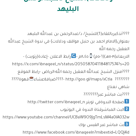
البليهد
????تذكيرباللقاء(1)للشيخ/ د/عبدالرحمن بن عبدالله البليهد
بعنوان{الامام احمد بن حنبل مواقف ودلالات} في ندوة الشيخ عبدالله
العقيل رحمه الله
الاربعاء(١٩-١١هـ)(٦-٥م)
٨،٤٥م -
رابط الاعلان -إعادة(رتويت) -
https://x.com/ibnaqeel_n/status/2050587041184817574?s=20
????منزل الشيخ عبدالله العقيل رحمه الله-الرياض -رابط الموقع
???????? ‏ http://goo.gl/maps/xCtla -????ضيافةعشاء
قهوة????
شاهي نعناع
????بث مباشر عبر????????
صفحة الندوةفي تويتر ‏http://twitter.com/ibnaqeel_n
البث المباشرقناة الندوة في اليوتيوب
https://www.youtube.com/channel/UCBaW9O9JgTmLsM4a0lA032w
بث مباشر عبر الفيس بوك
https://www.facebook.com/ibnaqeeln?mibextid=LQQJ4d