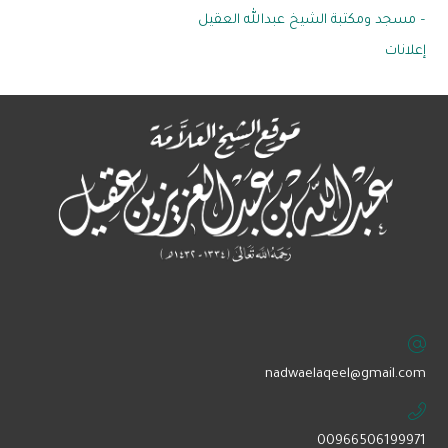
– مسجد ومكتبة الشيخ عبدالله العقيل
إعلانات
‏nadwaelaqeel@gmail.com
00966506199971