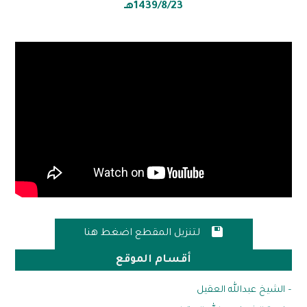
1439/8/23هـ

لتنزيل المقطع اضغط هنا
أقسام الموقع
– الشيخ عبدالله العقيل