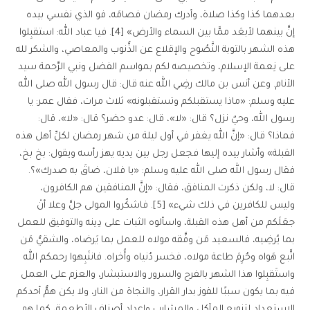
بعدهما كذا وكذا صلاة، وأدرك رمضان فصامَه، فو الذي نفسي بيده
إنَّ بينهما لأبعَد ممَّا بين السماء والأرض» [4]. فيا عباد الله: استقبِلوا
هذه الشهر بالتوبة النَّصُوح والإقلاع عن الذُّنوب والمعاصي، والشكر لله
على نِعمة الإسلام، وتخصيصه لكم بمواسم الفضل ونبي الرَّحمة سيد
الأنام. وعن أنس بن مالك رضِي الله عنه قال: قال رسول الله صلى الله
عليه وسلم: «ماذا يستقبلكم وتستقبلونه» ثلاث مرات، فقال عمر: يا
رسول الله، وحيٌ نزل؟ قال: «لا»، قال: عدو حضر؟ قال: «لا»، قال:
فماذا؟ قال: «إنَّ الله يغفر في أول ليلة من شهر رمضان لكلِّ أهل هذه
القبلة» وأشار بيده إليها فجعل رجل بين يديه يهز رأسه ويقول: بخ بخ،
فقال رسول الله صلى الله عليه وسلم: «يا فلان، ضاقَ به صدرك»؟.
قال: لا، ولكن ذكرت المنافق، فقال: «إنَّ المنافقين هم الكافرون،
وليس للكافرين في ذلك شيء» [5]. فاشكُروا المولى جلَّ وعلا أنْ
جعَلَكم من أهل هذه القبلة، واسألوه الثبات على دِينه والتوفيق للعمل
بما يُرضِيه، فالسعيد مَن وفَّقه مولاه للعمل بما يَرضاه، والشقيُّ مَن
اتَّبع هَواه وحُرِمَ طاعة مولاه، فخسر دُنياه وأُخراه. فانتَبِهوا رحمكم الله
واستَقبِلوا هذا الشهر بالفرح والسرور والاستبشار، والعزم على العمل
فيه بما يكون سببًا للفوز بدار القرار، والنجاة من النار، ولا يكن همُّ أحدكم
الاستعداد لتنويع المآكل والمشارب وإعداد أصناف الأطعمة، كما هو