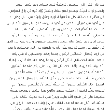
فيه كان كمَن أدَّى سبعين فريضةً فيما سواه، وهو شهر الصبر،
والصبر ثوابُه الجنَّة، وشهر المواساة، وشهرٌ يُزاد فيه في رِزق المؤمن،
مَن فطَّر فيه صائمًا كان مغفرةً لذنوبه وعتق رقبته من النار، وكان له
مثلُ أجره من غير أنْ ينقص من أجره شيء»، قالوا: يا رسول الله، ليس
كلنا يجد ما يُفطِّر الصائم، فقال رسول الله صلى الله عليه وسلم:
«يُعطِي الله هذا الثواب مَن فطَّر صائمًا على تمرة، أو شربة ماء، أو
مذقة لبن، وهو شهرٌ أوله رحمة، وأوسطه مغفرة، وآخره عتق من النار،
مَن خفَّف عن مملوكه فيه غفَر الله له وأعتقه من النار، فاستكثِروا فيه
من أربع خِصال: خصلتين ترضون بهما ربكم، وخصلتين لا غني بكم
عنهما؛ فأمَّا الخصلتان اللتان ترضون بهما ربكم: فشهادة أن لا إله إلا
الله، وتستغفرونه، وأمَّا الخصلتان اللتان لا غنى بكم عنهما: تسألون
الله الجنَّة وتعوذون به من النار، ومَن سقَى صائمًا سَقاه الله من
حوضي شربةً لا يَظمَأ بعدَها حتى يدخُل الجنَّة» [3]. وقال المعلى بن
الفضل: كان السَّلَف يدعون الله ستَّة أشهر أنْ يُبلِّغهم رمضان، ثم
يَدعونه ستَّة أشهر أنْ يتقبَّله منهم، وبُلوغ هذا الشهر وصِيامه نعمةٌ
عظيمة على مَن قدره الله عليه، ويدلُّ على ذلك حديثُ الثلاثة الذين
استَشهَد اثنان منهم ثم مات الثالث على فِراشه بعدهما، فرُؤي في
المنام سابقًا لهما فقال النبي صلى الله عليه وسلم: «أليس صلَّى