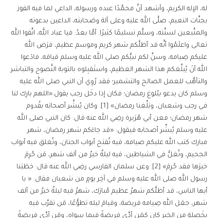
له، الإله الكريم، وأشهد أنَّ محمَّدًا عبده ورسوله، الداعي لما فيه الفوز
بجنَّات النعيم، صلَّى الله عليه وعلى آلة وصَحابته، الداعين بدعوته
والمتَّبعين لسنَّته، وسلَّم تسليمًا كثيرًا. أمَّا بعدُ: فيا عباد الله، اتَّقوا الله
تعالى واعلَمُوا أنَّه قد أظلَّكم شهر كريم وموسم عظيم، فرَض الله
عليكم صِيامه، وسنَّ لكم نبيُّكم صلى الله عليه وسلم قيامَه، فادْعوا
الله أنْ يُبلِّغكم هذا الشهر العظيم، واستَقبِلوه بالتوبة النَّصوح والتباشر
والتأهُّب للعمل الصالح والتشمير؛ فقد رُوِي أن النبي صلى الله عليه
وسلم كان يدعو ببُلوغ رمضان؛ فكان إذا دخَل رجب يقول:«اللهم بارِك لنا
في رجب وشعبان، وبَلِّغنا رمضان» [1]. وكان يُبشِّر أصحابَه بقُدوم
شهر رمضان؛ فعن أبي هُرَيرة رضِي الله عنه قال: كان النبي صلى الله
عليه وسلم يُبشِّر أصحابه فيقول: «قد جاءَكم شهر رمضان، شهر
مبارك كتب الله عليكم صيامه، فيه تُفتح أبواب الجنان، وتُغلق فيه أبواب
الجحيم، وتُغلُّ في الشياطين، فيه ليلةٌ خيرٌ من ألف شهر، مَن حُرِمَ
خيرَها فقد حُرِمَ» [2]. وعن سلمان الفارسي رضِي الله عنه قال: خطَبَنا
رسول الله صلى الله عليه وسلم في آخِر يومٍ من شعبان فقال: « يا
أيها الناس، قد أظلَّكم شهرٌ عظيم مُبارَك، شهرٌ فيه ليلةٌ خيرٌ من ألف
شهر، جعَل الله صِيامه فريضة، وقيامَ ليله تطوُّعًا، مَن تقرَّب فيه
بخَصلةٍ من الخير كان كمَن أدَّى فريضةً فيما سِواه، ومَن أدَّى فريضةً