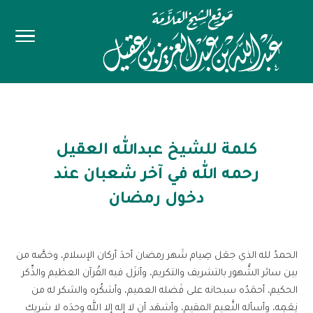
كلمة للشيخ عبدالله العقيل
رحمه الله في آخر شعبان عند
دخول رمضان
الحمدُ لله الذي جعَل صِيام شَهر رمضان أحدَ أركان الإسلام، وخصَّه من
بين سائر الشُّهور بالتشريف والتكريم، وأنزَل فيه القُرآن العظيم والذِّكر
الحكيم، أحمَدُه سبحانه على فَضله العميم، وأشكُره والشكر له من
نِعَمِه، وأسأله النَّعيم المقيم، وأشهَد أن لا إله إلا الله وحدَه لا شريك