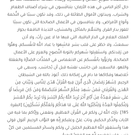
حال أكثر الناس في هذه الأزمان؛ يتنافَسون في شِراء أصناف الطعام
والشراب، ويبذلون الأموال الطائلة في ذلك، وقد تكون سببًا في التُّخمة
وأنواع الأمراض، ولا يتنافسون في الأعمال الصالحة التي تكون سببًا
للفوز بدار القرار، والتنعُّم بالمآكل والمشارب اللذيذة النافعة بجوار
الملك العلام في الدار الباقية، التي فيها ما لا عين رأتْ، ولا أذن
سمعتْ، ولا خطَر على قلب بشر. فانتَبِهوا يا عباد الله لأنفُسكم، وهبُّوا
من رَقدتكم، واستَقبِلوا شَهركم بالتوبة النَّصوح والعزم على الأعمال
الصالحة، واربَؤُوا بأنفُسكم عن الانغماس في الملذَّات الضارَّة والغفلة
واللهو، فالسعيد مَن حاسَب نفسَه قبل أن يُحاسَب، وسعى في
خَلاصها وفكاكها ما دام في إمكانه ذلك. أعوذ بالله من الشيطان
الرجيم: {شَهْرُ رَمَضَانَ الَّذِي أُنْزِلَ فِيهِ الْقُرْآنُ هُدًى لِلنَّاسِ وَبَيِّنَاتٍ مِنَ
الْهُدَى وَالْفُرْقَانِ فَمَنْ شَهِدَ مِنْكُمُ الشَّهْرَ فَلْيَصُمْهُ وَمَنْ كَانَ مَرِيضًا أَوْ
عَلَى سَفَرٍ فَعِدَّةٌ مِنْ أَيَّامٍ أُخَرَ يُرِيدُ اللَّهُ بِكُمُ الْيُسْرَ وَلَا يُرِيدُ بِكُمُ الْعُسْرَ
وَلِتُكْمِلُوا الْعِدَّةَ وَلِتُكَبِّرُوا اللَّهَ عَلَى مَا هَدَاكُمْ وَلَعَلَّكُمْ تَشْكُرُونَ} [البقرة:
185]. بارَك الله لي ولكم في القُرآن العظيم، ونفعني وإيَّاكم بما فيه من
الآيات والذِّكر الحكيم، وتابَ عليَّ وعليكم إنَّه هو التوَّاب الرحيم. أقول قولي
هذا وأستغفِر الله العظيم الجليل لي ولكم ولسائر المسلمين من كلِّ