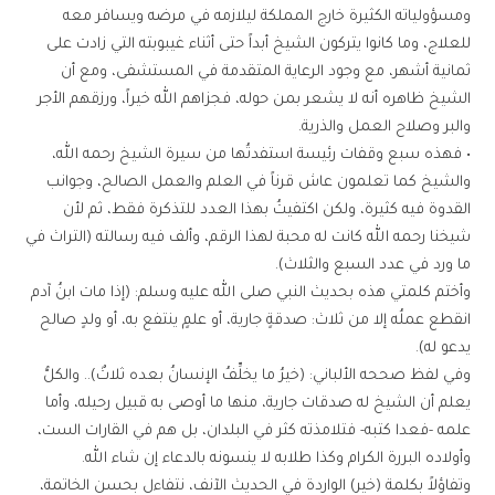
ومسؤولياته الكثيرة خارج المملكة ليلازمه في مرضه ويسافر معه
للعلاج، وما كانوا يتركون الشيخ أبداً حتى أثناء غيبوبته التي زادت على
ثمانية أشهر، مع وجود الرعاية المتقدمة في المستشفى، ومع أن
الشيخ ظاهره أنه لا يشعر بمن حوله، فجزاهم الله خيراً، ورزقهم الأجر
والبر وصلاح العمل والذرية.
• فهذه سبع وقفات رئيسة استفدتُها من سيرة الشيخ رحمه الله،
والشيخ كما تعلمون عاش قرناً في العلم والعمل الصالح، وجوانب
القدوة فيه كثيرة، ولكن اكتفيتُ بهذا العدد للتذكرة فقط، ثم لأن
شيخنا رحمه الله كانت له محبة لهذا الرقم، وألف فيه رسالته (التراث في
ما ورد في عدد السبع والثلاث).
وأختم كلمتي هذه بحديث النبي صلى الله عليه وسلم: (إذا مات ابنُ آدم
انقطع عملُه إلا من ثلاث: صدقةٍ جارية، أو علمٍ ينتفع به، أو ولدٍ صالح
يدعو له).
وفي لفظ صححه الألباني: (خيرُ ما يخلِّفُ الإنسانُ بعده ثلاثٌ).. والكلُّ
يعلم أن الشيخ له صدقات جارية، منها ما أوصى به قبيل رحيله، وأما
علمه -فعدا كتبه- فتلامذته كثر في البلدان، بل هم في القارات الست،
وأولاده البررة الكرام وكذا طلابه لا ينسونه بالدعاء إن شاء الله.
وتفاؤلاً بكلمة (خير) الواردة في الحديث الآنف، نتفاءل بحسن الخاتمة،