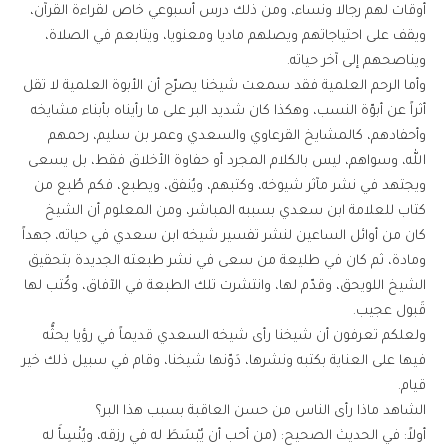
أوقات لهم رجالا ونساء، ومن ذلك درس أسبوعي خاص لقراءة القرآن،
ويقف على احتياجاتهم ويصلهم ماديا ومعنويا، ويتابعم في الصلاة،
ويناصحهم إلى آخر حياته.
وأما الرحم العلمية فقد سمعت شيخنا يصرّح أن الأبوة العلمية لا تقل
أثراً عن أبوّة النسب، وهكذا كان شديد البر على ما رأيناه بأبناء مشايخه
وأحفادهم، كالمشايخ القرعاوي والسعدي وعمر بن سليم، رحمهم
الله، وسواهم، ليس بالكلام المجرد أو حفاوة الأخلاق فقط، بل يسعى
ويجتهد في نشر مآثر شيوخه، وكتبهم، ويُنفق، ويطبع، فكم طُبع من
كتاب للعلامة ابن سعدي بسببه المباشر، ومن المعلوم أن الشيخ
كان من أوائل الساعين لنشر تفسير شيخه ابن سعدي في حياته، جهداً
ومادة، ثم كان في طليعة من سعى في نشر طبعته الجديدة بتحقيق
الشيخ اللويحق، وقدّم لها، وانتشرت تلك الطبعة في الآفاق، وكُتب لها
قَبول عجيب.
ولعلكم تعرفون أن شيخنا رأى شيخه السعدي قديماً في رؤيا يحثُّه
فيها على العناية بكتبه ونشرها، دَوّنها شيخنا، وقام في سبيل ذلك خير
قيام.
الشاهد ماذا رأى الناس من حسن العاقبة بسبب هذا البر؟
أولاً: في الحديث الصحيح: (من أحب أن يُبْسَطَ له في رزقه، ويُنْسِأَ له