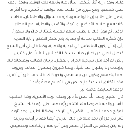
عليه، ويقول إنه أكثر شخص سأل عنه وتابعه ذلك الوقت. وهكذا وقف
معي شخصيا ومع غيري من طلابه عدة مواقف لا تُنسى، وما أكثر ما
يتصل على طلابه إن غابوا عنه ويبادرهم بالسؤال والاطمئنان، فكانت
أخلاقه مع طلابه: التواضع، والأبوة، والتقدير، والاحترام، مع العطاء
الوفير، ثم فوق ذلك لا يطلب منهم لنفسه شيئا، لا جزاءً ولا شكوراً،
فإنْ شَكَره الطالب بخدمة أو بهدية، بادر لشكر الشكر، وإثابة الهدية،
يأبى إلا أن يكون المتفضل في البداية والنهاية، وكما قال لي أخي الشيخ
فيصل العلي من أعيان طلاب شيخنا الكويتيين: تلقيتُ على كثيرين،
ولكن لم أجد مثل شيخَينا الجراح والعقيل، يربيان الطالب ويعلّمانه لله،
يدرّسانه ولا يطلبان منه شيئا، بينما كثيرون يعلمون الطالب ويربونه
لهم ليخدمهم ويكون من جماعتهم، ونحو ذلك. قلت: فلا غرو أن أثمرت
هذه الأخلاق السامية والإخلاص في التعليم محبةً وقَبولاً.
الوقفة السابعة: عاقبة البر:
كان الشيخ رحمه الله معروفاً بالبر وصلة الرحم الأسرية، وكذا العلمية،
فأما بر والديه خصوصا فقد اشتهر بِرُّه بهما، حتى نوّه بذلك الشيخ
المؤرخ محمد العثمان القاضي في تاريخه روضة الناظرين، وهو تنويه
لأمرٍ نادر قلّ أن تجد مثله في ذلك التاريخ، أيضاً فقد برَّ أبناءه وذريته،
ولم يكن يقصّر في السؤال عنهم وعن أحوالهم وإرشادهم وتخصيص