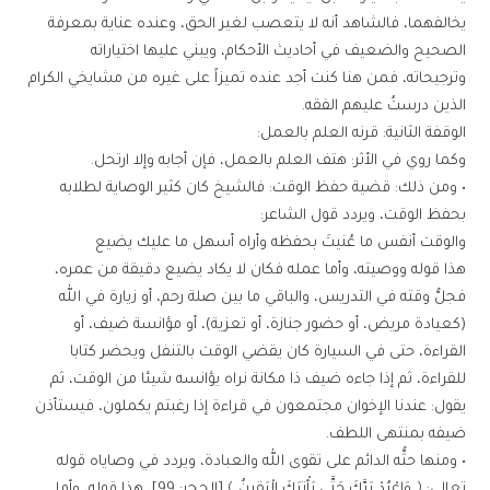
يخالفهما، فالشاهد أنه لا يتعصب لغير الحق، وعنده عناية بمعرفة
الصحيح والضعيف في أحاديث الأحكام، ويبني عليها اختياراته
وترجيحاته، فمن هنا كنت أجد عنده تميزاً على غيره من مشايخي الكرام
الذين درستُ عليهم الفقه.
الوقفة الثانية: قرنه العلم بالعمل:
وكما روي في الأثر: هتف العلم بالعمل، فإن أجابه وإلا ارتحل.
• ومن ذلك: قضية حفظ الوقت: فالشيخ كان كثير الوصاية لطلابه
بحفظ الوقت، ويردد قول الشاعر:
والوقت أنفس ما عُنيتَ بحفظه وأراه أسهل ما عليك يضيع
هذا قوله ووصيته، وأما عمله فكان لا يكاد يضيع دقيقة من عمره،
فجلُّ وقته في التدريس، والباقي ما بين صلة رحم، أو زيارة في الله
(كعيادة مريض، أو حضور جنازة، أو تعزية)، أو مؤانسة ضيف، أو
القراءة، حتى في السيارة كان يقضي الوقت بالتنفل ويحضر كتابا
للقراءة، ثم إذا جاءه ضيف ذا مكانة نراه يؤانسه شيئا من الوقت، ثم
يقول: عندنا الإخوان مجتمعون في قراءة إذا رغبتم يكملون، فيستأذن
ضيفه بمنتهى اللطف.
• ومنها حثُّه الدائم على تقوى الله والعبادة، ويردد في وصاياه قوله
تعالى: ﴿ وَاعْبُدْ رَبَّكَ حَتَّى يَأْتِيَكَ الْيَقِينُ ﴾ [الحجر: 99]، هذا قوله، وأما