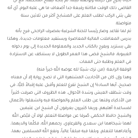
أحيانا يخرج من درسه ويوصله لبيته، ثم يتجه ليفتح المحكمة، مع أن
القاضي ذلك الوقت مكانته رفيعة جدا أضعاف ما هي عليه اليوم، أي أنه
بقي يثني الركب لطلب العلم على المشايخ أكثر من ثلاثين سنة
متواصلة.
ثم لما تقاعد وصار رئيسا للجنة الشرعية بمصرف الراجحي فرح بأنه
يدرس المعاملات المالية المعاصرة ويستفيد معلومات جديدة، وهكذا
بقي يستزيد ويفرح بالكتاب الجديد والمعلومة الجديدة إلى يوم دخوله
الغيبوبة، فالشيخ قضى هذا العمر الطويل لا يستنكف عن الاستزادة
في العلم وطلبه حتى الممات.
الوقفة الرابعة: (من ترك شيئا لله عوضه الله خيراً منه):
وهذا وإن كان من الأحاديث المشتهرة التي لا تصح رواية إلا أن معناه
صحيح، أيها السادة! إن الشيخ تفرغ للعلم وأقبل عليه إقبالاً كليًّا، في
وقت شظف العيش وشدة الأحوال، هذه الظروف التي صرفت كثيراً
من الأذكياء وقتها عن طلب العلم والمواصلة فيه وانشغلوا بالأعمال
لمساعدة أهليهم، وربما كثيرون يعرفون أن الشيخ ابن عثيمين
والشيخ حافظ الحكمي صُرفا عن مواصلة التعلم، لولا أن قيّض الله
لهما شيخاهما ابن سعدي والقرعاوي، رحمهم الله، فكلّما والديهما،
وأعاداهما للتعلم، وبلغا فيه مبلغاً عالياً، ونفع الله المسلمين بهما،