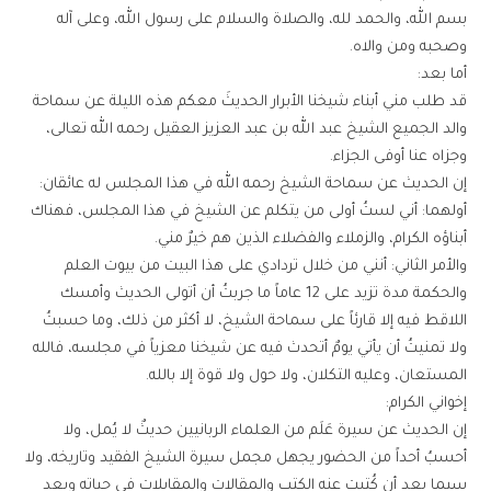
بسم الله، والحمد لله، والصلاة والسلام على رسول الله، وعلى آله
وصحبه ومن والاه.
أما بعد:
قد طلب مني أبناء شيخنا الأبرار الحديثَ معكم هذه الليلة عن سماحة
والد الجميع الشيخ عبد الله بن عبد العزيز العقيل رحمه الله تعالى،
وجزاه عنا أوفى الجزاء.
إن الحديث عن سماحة الشيخ رحمه الله في هذا المجلس له عائقان:
أولهما: أني لستُ أولى من يتكلم عن الشيخ في هذا المجلس، فهناك
أبناؤه الكرام، والزملاء والفضلاء الذين هم خيرٌ مني.
والأمر الثاني: أنني من خلال تردادي على هذا البيت من بيوت العلم
والحكمة مدة تزيد على 12 عاماً ما جربتُ أن أتولى الحديث وأمسك
اللاقط فيه إلا قارئاً على سماحة الشيخ، لا أكثر من ذلك، وما حسبتُ
ولا تمنيتُ أن يأتي يومٌ أتحدث فيه عن شيخنا معزياً في مجلسه، فالله
المستعان، وعليه التكلان، ولا حول ولا قوة إلا بالله.
إخواني الكرام:
إن الحديث عن سيرة عَلَم من العلماء الربانيين حديثٌ لا يُمل، ولا
أحسبُ أحداً من الحضور يجهل مجمل سيرة الشيخ الفقيد وتاريخه، ولا
سيما بعد أن كُتبت عنه الكتب والمقالات والمقابلات في حياته وبعد