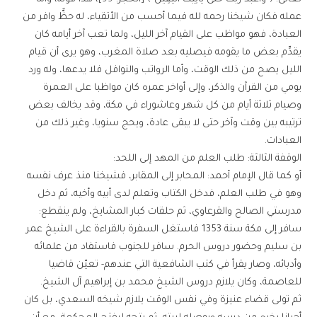
عمله فكان شيخنا رحمه لله فيما أحسب من الأتقياء، له حظٌّ وافر من
العبادة، فهو مواظب على القيام آخر الليل، ولما تعب آخر أيامه كان
يقدِّم بعض ما يقومه فيصليه بعد صلاة المغرب، وهو يرى أن قيام
الليل يصح من ذلك الوقت، وأما الرواتب والنوافل فلا يدعها، وله ورد
يومي من القرآن والذكر، وإلى أواخر عمره كان مواظبا على العمرة
وصيام ثلاثة أيام من كل شهر وعاشوراء في مكة، وقد يخالف بعض
ترتيبه بين وقت وآخر حتى لا يبقى عادة، ويحج سنويا، وغير ذلك من
العبادات.
الوقفة الثالثة: طلب العلم من المهد إلى اللحد:
أو كما قال الإمام أحمد: المحابر إلى المقابر، فشيخنا منذ عرف نفسه
وهو في طلب العلم، فدخل الكتاب وتعلم لدى أبيه وأخيه، ثم دخل
مدرستي الصالح والقرعاوي، ثم حلقات كبار المشايخ، ولم ينقطع:
سافر إلى مكة سنة 1353 فاستغل السفرة بالقراءة على الشيخ عمر
بن سليم وحضور دروس الحرم. سافر للجنوب فاستفاد من علمائه
وأدبائه، وصار يقرأ في كتب الشافعية التي عندهم- تعيّن قاضيا
للعاصمة، وكان يلازم دروس الشيخ محمد بن إبراهيم آل الشيخ.
ثم تولى قضاء عنيزة وفي نفس الوقت يلازم شيخه السعدي، بل كان