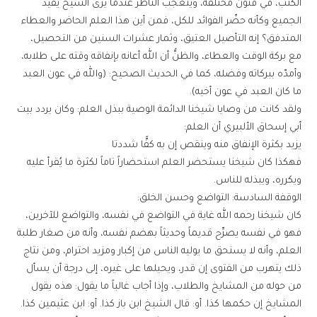
الكتب، في فنون مختلفة، ويتعجب الناظر عندما يرى الشيخ يفيد
الجميع وكأنه حضّر الفوائد للكل، فمن أين هذا العلم الحاضر والعطاء
المتدفق؟ إنه التأصيل العتيق، وثمار عشرات السنين من التحصيل،
مع بركة الوقت والعطاء، والظنُّ أن الله أعانه بإنفاقه وقته على طلابه،
وأمدّه ببركاته وفضله، كما في الحديث الصحيح: (والله في عون العبد
ما كان العبد في عون أخيه).
ولقد كانت من وصايا شيخنا الدائمة الوصية ببذل العلم: وكان يردد بيت
أبي إسحاق الألبيري أن العلم:
يزيد بكثرة الإنفاق منه وينقص إن به كفًّا شددتا
فهكذا كان شيخنا يستحضر العلم استحضاراً تاماً لكثرة ما يُقرأ عليه
ويكرره، ويبذله للناس.
الوقفة السادسة: التواضع وحسن الخلق:
كان شيخنا رحمه الله غاية في التواضع في نفسه، والتواضع للآخرين،
فهو في نفسه يصرِّح قديماً وحديثاً بهضم نفسه، وأنه من صغار طلبة
العلم، وأنه لا يستحق ما يوليه الناس من إكبار ومزيد احترام، ومن نتاج
ذلك يتهرب من الفتوى إن قدر، ويحيلها على غيره، إلى درجة أن يسأل
من حوله من المشايخ والطلاب، وإذا أجاب غالباً ما يقول: هذه يقول
المشايخ إن حكمها كذا. أو: قال الشيخ ابن باز كذا. أو: ابن عثيمين كذا.