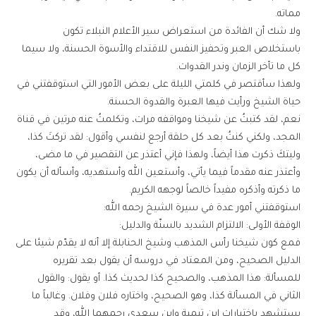
مماته.
ولا شك أن الفائدة من استعراض سير الأعلام النبلاء تكون
باستخلاص العبر وتحفيز النفس للاقتداء والأسوة الحسنة، ولا سيما
كل ما تأخر الزمان وندر القدوات.
ولهذا سأقتصر في كلمتي الليلة على بعض الأمور التي استوقفتني في
حياة الشيخ ورأيت فيها العبرة والقدوة الحسنة.
نعم، لقد كتبتُ عن شيخنا ومواقفه مرات، وتكلمتُ عنه مرتين في قناة
المجد، ولكني كنتُ بعد كل حلقة أرجع لنفسي وأقول: لقد تركتَ كذا،
وليتكَ ذكرت هذا أيضاً، ولهذا فإني أعتذر عن التقصير في ما مضى،
وأعتذر عنه مقدماً فيما يأتي، وأستعين الله وأستهديه، وأسأله أن يكون
ما ذكرته وأذكره مفيداً خالصاً لوجهه الكريم.
استوقفتني أمور عدة في سيرة الشيخ رحمه الله:
الوقفة الأولى: الالتزام الشديد بالسنّة والدليل:
فمع كون شيخنا رأس المذهب وشيخ الحنابلة إلا أنه لا يقدّم شيئا على
الدليل الصحيح، ومن المعتاد في دروسه أن يقول بعد تقريره
للمسألة: هذا المذهب، والصحيح كذا لحديث كذا. أو يقول: والقول
الثاني في المسألة كذا، وهو الصحيح، واختاره فلان وفلان. وغالباً ما
يستشهد باختيارات ابن تيمية وابن سعدي رحمهما الله، وقد