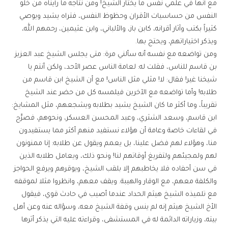
مع أنها في علمي نفس ما يختار الشيخ! ومن نتاجه ما رأيناه من خلو
النفس من حساسيات الأقران وحظوظ النفس، فتراه يشيد ويوصي
كثيراً بكتب وآثار أقرانه، كابن باز، والألباني، وابن عثيمين، رحمهم الله،
ويذكر اختياراتهم، ويحتج بها.
ومن تواضعه مع نفسه أنه سألني مرة: متى يجلس الشيخ عبد العزيز
بن قاسم للناس، فقلت له: لعامة الناس عصر الأحد، ولكن أنتم يا
شيخنا غير! فقال: لا! مثلي مثل الناس! مع أن الشيخ ابن قاسم من
طلابه! وأما تواضعه مع الآخرين فيلمسه كل من حضر عند الشيخ
تقريباً، وما أكثر ما كان الشيخ يشيد بطلابه ويشجعهم، مثل المشايخ:
ابن قاسم، وسعد الشثري، وعبد المحسن العسكر، ونحوهم، فصرَّح
في لقاءات خاصة وعامة أن هؤلاء نستفيد منهم أكثر مما يستفيدون
منا، وهؤلاء لهم فضل علينا، بل يعمم ويقول عن طلابه: إنا ممنونون
لهم ولمجيئهم ولتفريغ أوقاتهم لنا! ونحو ذلك، ويعامل طلابه الذين
في سن أحفاده فلا يخاطبهم إلا بلقب الشيخ، ويوقرهم ويرفع الحواجز
والكلفة معهم، مع الوقار والهيبة. ويقف معهم، وانظروا مثلا لموقفه
مع تلميذه الشيخ هيثم الحداد عندما أصيب في حادث قوي، فيقول
الأخ الشيخ هيثم إنه لم ينس وقفة الشيخ معه، وسؤاله عنه وعن أهل
بيته، وزياراته الدائمة له في المستشفى، وقراءته عليه التي يذكر أثرها