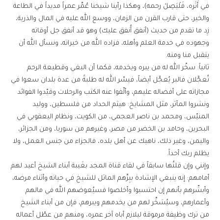
في أَثَره، فَلْيَصِلْ رحمه)، وهكذا رأينا شيخنا عُمِّر عمراً مديداً في الطاعة
والخير، حتى قارب القرن من الزمان، ووسع الله عليه في المال والذرية،
زِد ما تقدم من حديث (أنفق أُنفق عليك) وهو قد أنفق جل أوقاته
وجهوده في خدمة العلم وأهله، فزاده الله من خيراته، ونسأل الله أن
يتقبل منا ومنه.
ثانياً: سخّر الله له من يبره ويخدمه، فكما أن البغي وقطيعة الرحم
تُعجَّلان فالبر يُعجَّل أيضاً، فيسّر الله له طلبةً من عدة بلدان سعوا في
مجازاته على أفضاله عليهم، وألّفوا عنه الكتب والرحلات وقيّدوا الفوائد
ونشروا المآثر، مثل المشايخ: هيثم الحداد من فلسطين، ووليد
المنيّس، ومحمد بن ناصر العجمي، من الكويت، ونظام اليعقوبي في
البحرين، وحامد بن الخضر من مصر، وغيرهم من سوريا، ومن الجزائر،
واليمن، وغير ذلك، ناهيك عن أهل بلده، فالجزاء من جنس العمل، ولا
يظلم ربك أحداً.
وإنني وإن قلتُها سابقاً في لقاء قناة المجد بغَيبة أبناء الشيخ أعيد لهم
أمامهم: إنه ينبغي الإشادة ببِرِّهم الماثل للشيخ في حياته وأثناء مرضه،
وأبشّرهم بأنهم إن احتسبوا وأخلصوا فسيُعوضهم الله في مالهم
وأعمارهم، وسيُسَخِّر لهم من يخدمهم ويبرهم، فإن من أبناء الشيخ
من ترك وظيفة مرموقة ليلازم أباه آخر عمره، ومنهم من عطّل أعماله