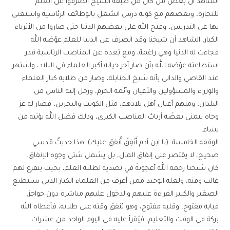
الشاهد أن بعض من كان من طبقة الشيخ انصرفوا عن العلم
للتجارة، وبعضهم مع كونه درس انشغل بالوظائف الرئاسية واستغنى
بها عن التدريس، وفتح الله على بعضهم الدنيا حتى صاروا من الأثرياء
الكبار، الشاهد أن شيخنا وقد انصرف عن الدنيا للعلم عوّضه الله
فجاءت له الدنيا وهي راغمة، ومع بُعده عن المناصب الرئاسية قدر
استطاعته عوّضه الله بأن صار آخر حياته أكبر العلماء في البلاد، واشتهر
عند القاصي والداني بأنه شيخ الحنابلة، وصار من طلابه كبار العلماء
والوزراء والمسؤولين والأعيان وأئمة الحرم، ورحل إليه الناس من
البلدان، ومنهم أعيان أهل بلادهم، مثل الكويت والبحرين، فصار له عز
وجاه يتمنى بعضَه أربابُ المناصب الكبرى، وذلك فضل الله يؤتيه من
يشاء.
الوقفة الخامسة: (يا ابن آدم أَنْفِقْ أُنفق عليك): هذا حديثٌ قدسي
صحيح، لا يقتصر على إنفاق المال، بل يشمل شتى وجوه الإنفاق.
كان شيخنا رحمه الله أعجوبةً في تصديه لطلبة العلم، بحيث يتفرغ لهم
غالب وقته، ولعله الوحيد ممن أعرف من العلماء الكبار الذين يستطيع
الصغير والكبير القراءة عليهم والدخول عليهم مباشرة دون حواجز،
فبابه مفتوح، وقلبه مفتوح، وهو يُنفق وقته على طلابه، فأعطاه الله
بركة في الوقت والتعليم، فيُقرأ عليه في اليوم الواحد من عشرات