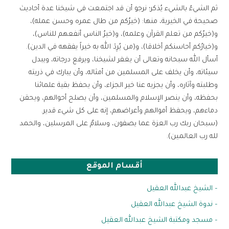
ثم الشيءُ بالشيء يُذكر؛ نرجو أن قد اجتمعت في شيخنا عدة أحاديث
صحيحة في الخيرية، منها: (خيرُكم من طال عمره وحسن عمله)،
و(خيرُكم من تعلم القرآن وعلمه)، و(خيرُ الناس أنفعهم للناس)،
و(خيارُكم أحاسنكم أخلاقا)، و(من يُرِدْ الله به خيراً يفقهه في الدين).
أسأل الله سبحانه وتعالى أن يغفر لشيخنا، ويرفع درجاته، ويبدل
سيئاته، وأن يخلف على المسلمين من أمثاله، وأن يبارك في ذريته
وطلبته وآثاره، وأن يجزيه عنا خير الجزاء، وأن يحفظ بقية علمائنا
بحفظه، وأن ينصر الإسلام والمسلمين، وأن يصلح أحوالهم، ويحقن
دماءهم، ويحفظ أموالهم وأعراضهم، إنه على كل شيء قدير.
(سبحان ربك رب العزة عما يصفون، وسلامٌ على المرسلين، والحمد
لله رب العالمين).
أقسام الموقع
– الشيخ عبدالله العقيل
– ندوة الشيخ عبدالله العقيل
– مسجد ومكتبة الشيخ عبدالله العقيل