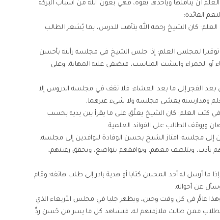
 أن يتأملها ويأخذها بقوة، فهي بعون الله من أسباب البركة
عم الفائدة:
 العلم: كان الشيخ رحمه الله يتأهب للدرس، بما يُشعر الطالب
 توقيرا لمجلس العلم: إذا جلس الشيخ في مجلسه رأيته بأحسن
 أو الحمراء والبشت المناسب، فيضفي عليه المهابة، وعلى
بعد الفجر إلى ما بعد العشاء: فلا تقف في مجلسه الدروس إلا
العلم ومدارسته يغشى مجلسه ولا شيء غيرهما.
ل في كتب العلم: كان الشيخ يعلّق على ما يقرأ بين يديه بحسب
ان ويوقف الطالب على الفوائد العلمية.
ين إلى مجلسه: امتاز الشيخ بحسن الوفادة للوافدين إلى مجلسه،
هم بأدب، ويتلطف معهم، ويوافقهم بتواضع، ويحقق رغبتهم،
 ما أرسل له أحد المحبين كتابا أو هدية بادر إلى طلب هاتفه؛ وقام
سأل عن أحواله.
هذا عامٌّ في كل وقت وحين، ويظهر جليا في مجلس الأربعاء الذي
لطلاب ممن طالت ملازمتهم له، فتشاهد كل ما يسر من حُسن ردٍّ