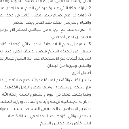
فقال رحمه الله تعالى: متواضعا ﴿أَحْصَاهُ اللَّهُ وَنَسُوهُ﴾ الآ
2- زيارته لمكة اثنتي عشرة مرة في العام، منها إحدى عشرة عمرة ويختمها بالحج كل عام.
3- ذهابه كل عام لصيام شهر رمضان كاملا في مكة، وعو
والقيام ولتدريس العلم بعد الفجر وبعد العصر.
4- القراءة عليه مع الإجازة في مجالس العشر الأواخر
محمد بن ناصر العجمي.
5- سفره إلى خارج البلاد إجابة للدعوات التي توجه له، ك
لمتابعة أعماله مع الاستجمام عند ابنه الشيخ عبدالر
والنشر.. وغيرها من البلدان.
أعمال أخرى:
• نشر الكتب والتقديم لها بقلمه وتشجيع طلبته على ذل
مع شيخه ابن سعدي، ومنها بعض النوازل الفقهية، وم
وهذا يكتنف عمله في اليوم والشهر والسنة- رحمه الله.
• زياراته الاجتماعية لرَحِمه وأبنائه وأحفاده، وزيارته ل
• تقديم المحاضرات العامة في المساجد بحسب الدعوات 
سعدي، والتي أخرجها أحد تلامذته في رسالة خاصة.
آداب اختص بها مجلس الشيخ: