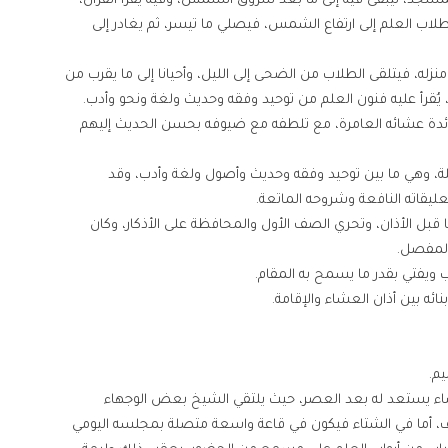
 للمسجد، ليبقى فيه إلى ما بعد شروق الشمس، وفيه يقرأ القرآن،
طلاب العلم إلى ارتفاع الشمس، فيصلي ما تيسر، ثم يغادر إلى
له، فيتلقى الطلاب من الضحى إلى الليل، وأحيانا إلى ما يقرب من
 يُقرأ عليه فنون العلم من توحيد وفقه وحديث ولغة ونحو وأدب.
لى مائدة عشائه العامرة، مع تلطفه مع ضيوفه بحسن الحديث إليهم
لليلة، وهي ما بين توحيد وفقه وحديث وأصول ولغة وأدب، وقد
اته النافعة وشروحه الماتعة.
ا قبل الأذان، وتحري الصف الأول والمحافظة على الأذكار، وكان
 المفصل.
ء يستعد له بعد العصر، حيث يلتقي الشيخ بعض الوجهاء
يف، أما في الشتاء فيكون في قاعة واسعة متصلة بمجلسه اليومي