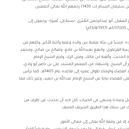
لعقيل، أبو عبدالرحمن العُنَزي -نسبة إلى عُنيزة- يرجعون إلى
).
، فنشأ في بيئة علمية بين والده وعمه وأخيه الأكبر، وكلهم من
درسة القرعاوي، وانتفع بعبدالله بن مانع، وصالح بن صالح، ومحمد
الحديث، وألفية ابن مالك، ومتن الزاد، ولازم الشيخ الإمام
آل الشيخ، واستفاد من المعمر المسند علي بن ناصر أبو وادي،
والعلامة الإمام المفسر محمد الأمين الشنقيطي، وتقلد القضاء والإفتاء طوال عمره إلى تقاعده عام 1405هـ، كما ترأس
ى للقضاء نيابة عن الشيخ الإمام عبدالله بن حميد، وغير ذلك مما
عمل وعبادة وسعي في الخيرات: كان لابد أن نتحدث عن طرف من
لك من سلك هذا الطريق الشريف المنيف.
 إلا من وفقه الله تعالى إلى معالي الأمور.