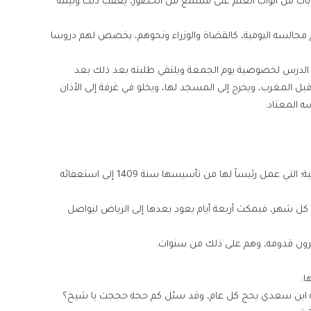
ت باب من أبواب العلم على مسمع من الحضور، يعقب ذلك وليمة
السه اليومية، كالقضاة والوزراء ونحوهم، يخصص لهم دروسا
ف الدرس لخصوصية يوم الجمعة ويلتقي طلبته بعد ذلك بعد
قبل المغرب، ويخرج إلى المسجد لها، ويخلو في غرفة إلى الأذان
 المعتاد.
2- اجتماعاته باللجنة الشرعية في مؤسسة الراجحي المالية؛ التي عمل رئيساً لها من تأسيسها سنة 1409 إلى استعفائه
ن كل شهر، فيمكث أربعة أيام يعود بعدها إلى الرياض ليواصل
ا:
لامة ابن سعدي يحج كل عام، وقد سئل كم حجة حججت يا شيخ؟