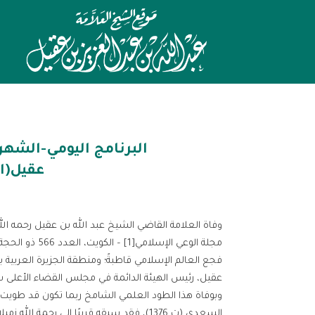
البرنامج اليومي-الشهر
عقيل(ال
وفاة العلامة القاضي الشيخ عبد الله بن عقيل رحمه الل
مجلة الوعي الإسلامي[1] – الكويت، العدد 566 ذو الحجة، 1432
فجع العالم الإسلامي قاطبةً؛ ومنطقة الجزيرة العربية 
وبوفاة هذا الطود العلمي الشامخ ربما تكون قد طويت 
السعدي (ت 1376)، فقد سبقه قريبًا إلى رح