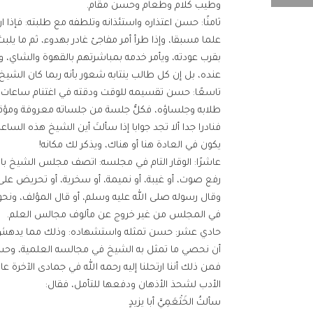
وطيب كلام وطعام وحسن مقام.
ثامنًا: حسن اعتذاره واستئذانه وتلطفه مع طلبته: فإذا
علما مسبقا، وإذا طرأ أمر مفاجئ غادر بهدوء، ثم ما يلبث 
بقرب عودته، ويأمر خدمه بمباشرتهم بالقهوة والشاي، وإذ
عنده، بل إن كل طالب ينتابه شعور بأنه ربما كان الشيخ
تاسعًا: حسن تقسيمه للوقت ودقته في اغتنام ساعات ا
طلابه وجلساؤه، فكلُّ جلسة من جلساته معروفة ومؤقت
فنادرا جدا ألا تجد جوابا إذا سألتَ أين الشيخ هذه الس
يكون في العادة هنا أو هناك، ويذكر لك مكانه!
عاشرًا: الوقار التام في مجلسه: اتصف مجلس الشيخ با
رفع صوت، أو غيبة، أو نميمة، أو سخرية، أو تحريض على
وقال رسوله صلى الله عليه وسلم، أو قال المؤلف، ونحو
في المجلس من غير خروج عن مألوف مجالس العلم.
حادي عشر: حسن تمثله واستشهاده: وذلك مما يدهش العق
أن نحصي ما تمثل به الشيخ في مجالسه العلمية، وحسبن
الأدب لشحذ الأذهان ودفعها للتأمل، فقال:
سألتُ الخَثْعَمِيَّ أبا يزيدٍ