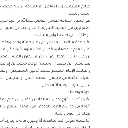
صالح العثيمين (ت 1421هـ)، ثم العلامة الشيخ محمد بن سليمان البسام (ت 1430) رحمهم الله تعالى أجمعين.
اسمه ونسبه:
هو الشيخ العلامة العامل القاضي عبدالله بن عبدالعزيز ا
العَقيليين في المدينة المنورة، كانت ولادته في عنيزة في 1/7/1335هـ (13/4/1917م
الوظائف التي تقلدها وأبرز مشايخه:
تقلد عدة مناصب؛ بما يدل على علو همته وجده واجتهاده
أهل العلم والوجاهة والقضاء، أخذ العلوم الأولية في م
بن علي التركي، حفظ القرآن الكريم، ومتون العلم، وعمدة 
عبدالرحمن بن سعدي، والشيخ الإمام محمد بن إبراهيم 
الهيئة الدائمة في مجلس القضاء الأعلى، والمجلس الأعل
يطول شرحه- رحمه الله تعالى.
أحواله وأعماله:
نظرا لتعدد وتنوع أحوال العلامة ابن عقيل بين علم و
أحواله في مواسم العمر للوقوف على همته، لينتفع بذ
عمله في اليوم والليلة:
أما عمله اليومي كما شاهدته أنا وغيري فإنه لا يجاريه أحد