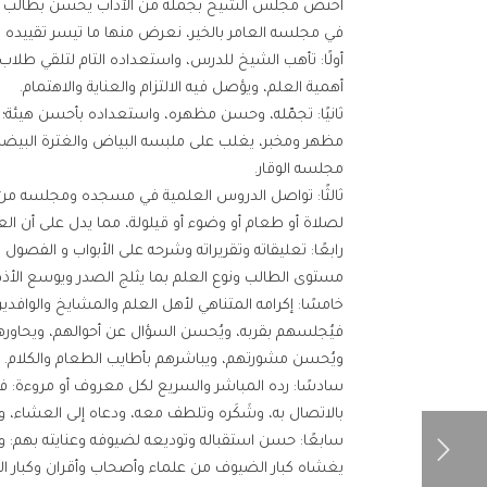
اختص مجلس الشيخ بجملة من الآداب يحسن بطالب العلم
في مجلسه العامر بالخير، نعرض منها ما تيسر تقييده لت
أولًا: تأهب الشيخ للدرس، واستعداده التام لتلقي طلاب
أهمية العلم، ويؤصل فيه الالتزام والعناية والاهتمام.
ثانيًا: تجمّله، وحسن مظهره، واستعداده بأحسن هيئة؛
مظهر ومخبر، يغلب على ملبسه البياض والغترة البيضاء
مجلسه الوقار.
ثالثًا: تواصل الدروس العلمية في مسجده ومجلسه من 
لصلاة أو طعام أو وضوء أو قيلولة، مما يدل على أن 
رابعًا: تعليقاته وتقريراته وشرحه على الأبواب و الفصو
مستوى الطالب ونوع العلم بما يثلج الصدر ويوسع الأذه
خامسًا: إكرامه المتناهي لأهل العلم والمشايخ والوافد
فيُجلسهم بقربه، ويُحسن السؤال عن أحوالهم، ويحاور
ويُحسن مشورتهم، ويباشرهم بأطايب الطعام والكلام.
سادسًا: رده المباشر والسريع لكل معروف أو مروءة: فإذا
بالاتصال به، وشَكَره وتلطف معه، ودعاه إلى العشاء، و
سابعًا: حسن استقباله وتوديعه لضيوفه وعنايته بهم: و
يغشاه كبار الضيوف من علماء وأصحاب وأقران وكبار ا