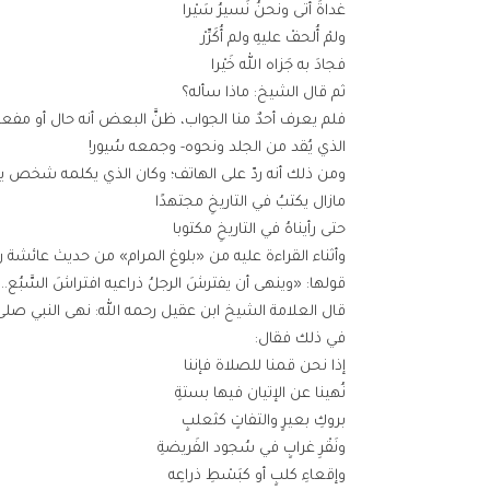
غداةَ أتى ونحنُ نَسيرُ سَيْرا
ولمْ أُلحفْ عليهِ ولم أُكَرِّرْ
فجادَ به جَزاه الله خَيْرا
ثم قال الشيخ: ماذا سأله؟
فلم يعرف أحدٌ منا الجواب، ظنَّ البعض أنه حال أو مفع
الذي يُقد من الجلد ونحوه- وجمعه سُيور!
ومن ذلك أنه ردّ على الهاتف؛ وكان الذي يكلمه شخص ي
مازال يكتبُ في التاريخِ مجتهدًا
حتى رأيناهُ في التاريخِ مكتوبا
وأثناء القراءة عليه من «بلوغ المرام» من حديث عائشة
قولها: «وينهى أن يفترشَ الرجلُ ذراعيه افتراشَ السَّبُع…»
قال العلامة الشيخ ابن عقيل رحمه الله: نهى النبي صلى 
في ذلك فقال:
إذا نحن قمنا للصلاة فإننا
نُهينا عن الإتيان فيها بستةِ
بروكِ بعيرٍ والتفاتٍ كثعلبٍ
ونَقْرِ غرابٍ في سُجود الفَريضةِ
وإقعاءِ كلبٍ أو كبَسْطِ ذراعِه