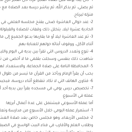
1- كان يبدأ يومه قبل صلاة الفجر، فإذا أذن الفجر خرج
ثم يصلي، ثم يذكر الله، ثم يباشر درسه بعد الصلاة مع 
منزله ليرتاح.
2- عند حوالي العاشرة ضحى يفتح مجلسه العلمي في منز
الحادية عشرة ليلا، يتخلل ذلك وقفات للصلاة والقيلولة،
3- ثم عند العاشرة ليلا أو ما يقاربها يدعو الجميع إ
أثناء الأكل، ووقوف أبنائه حولهم للعناية بهم.
4- تنوع وتعدد الدروس التي تقرأ بين يديه في اليوم وا
شاهدت ذلك بنفسي وسجلت بقلمي ما لا أحصي من تعليق
5- المحافظة التامة على صلاة الجماعة، والاستعداد له
يحب أن يقرأ الإمام ويأخذ من القرآن ما تيسر من طوال
6- فتاوى الهاتف التي لا تكاد تنقطع أثناء دروسه، فيجيب ويفتي بقدر ما يسمح به المقام.
7- تخصيص درس يومي في مسجده يقرأ بين يديه أحد أبنائه بين أذان العشاء والإقامة.
عمله في الأسبوع:
أما عمله الأسبوعي فيشتمل على عدة أعمال أبرزها:
1- استمرار عمله اليومي خلال الأسبوع من مدارسة وتعليم.
2- مجلس الأربعاء، وهو مجلس خاص بعد صلاة العشا
وطلاب العلم والأقارب في فناء البيت الواسع في الص