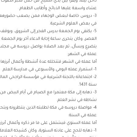
داخل بيته، ويُقرأ بين يدي الشيخ من خلال مكبر الصو
عشاء واسعة عليها الذبائح وأطايب الطعام.
3- دروس خاصة لبعض الوجهاء ممن يصعب حضورهم مج
في بعض العلوم الشرعية.
5- يكتفي يوم الجمعة بدرس الفجر إلى الشروق، ويوق
العصر، وكان يتحرى ساعة إجابة الدعاء آخر يوم الجمعة 
يتضرع ويسأل، ثم بعد الصلاة يواصل دروسه في مجلسه
عمله في الشهر:
أما عمله في الشهر فتتخلله عدة أنشطة وأعمال أبرزها:
1- استمرار عمله اليومي والأسبوعي في مدارسة العلم.
سنة 1431.
3- ذهابه إلى مكة معتمرا مع الصيام في أيام البيض م
نشاطه في نشر العلم.
4- مواصلة دروسه في مكة لطلبته الذين ينتظرونه ويتحرون قدومه، وهم على ذلك من سنوات.
عمله في السنة:
أما عمله السنوي فيشتمل على ما مر ذكره وأعمال أبرزه
1- ذهابه للحج على عادته السنوية، وكان كشيخه الع