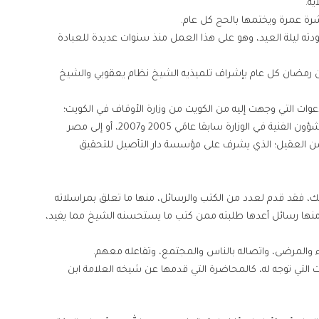
ية.
دته ليلة العيد، وهو على هذا العمل منذ سنوات عديدة للعبادة
 من رمضان كل عام بإشراف تلميذيه الشيخ نظام يعقوبي والشيخ
الدعوات التي وجهت إليه من الكويت من وزارة الأوقاف في الكويت؛
بسعي من تلميذه الشيخ فيصل يوسف العلي مدير الشؤون الفنية في الوزارة سابقا عامَي 2005 و2007، أو إلى مصر
حمن العقيل؛ الذي يشرف على مؤسسة دار التأصيل للتحقيق
ك، فقد قدم لعدد من الكتب والرسائل، منها ما تعلق بمراسلاته
نها رسائل أعدها طلبته ممن كتب ما يستحسنه الشيخ مما يفيد،
لعلماء والمرضى، واتصاله بالناس والمجتمع، وتفاعله معهم.
التي توجه له، كالمحاضرة التي قدمها عن شيخه العلامة ابن