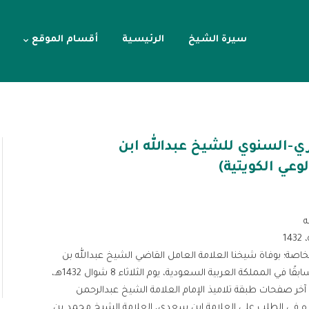
سيرة الشيخ
الرئيسية
أقسام الموقع
ي-السنوي للشيخ عبدالله ابن
وعي الكويتية)
ه
بخاصة؛ بوفاة شيخنا العلامة العامل القاضي الشيخ عبدالله بن
عقيل، رئيس الهيئة الدائمة في مجلس القضاء الأعلى سابقًا في المملكة العربية السعودية، يوم الثلاثاء 8 شوال 1432هـ،
آخر صفحات طبقة تلاميذ الإمام العلامة الشيخ عبدالرحمن
مة الله زميلاه في الطلب على العلامة ابن سعدي، العلامة الشيخ محمد بن