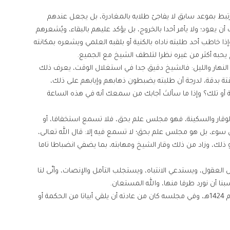
 ارتبط بموعد سابق لا يفاجئ طلابه بالمغادرة، بل يجعل عندهم
أن يعود؛ ولا يأمر أحدا بالخروج، بل يؤكد عليهم بالبقاء، ويُشعرهم
ا خاطب أحد طلبته ناداه بالكنية أو بلقبه العلمي ويشعره بمكانته
 يحبه أكثر من غيره نظرا لتلطف الشيخ مع الجميع.
لنهار والليل: فالشيخ دقيق جدا في استغلال الوقت، يعرف ذلك
ة بدقة، لدرجة أن طلبته يضبطون ذهابهم وإيابهم على ذلك،
اعة أو تلك؟ وإذا ما سألتَ أجابك من سمعك أنه في هذه الساعة
لوقار والسكينة، فهو مجلس علم بحق، فلا تسمع استخفافا، أو
 سوء، بل هو مجلس علم بحق؛ لا تسمع فيه إلا: قال الله تعالى،
 ذلك، وزاد من ذلك وقار الشيخ ومهابته، بما يضفي انضباطا تاما
ول، ويستدعي الانتباه، ويستجلب التأمل والإنصات، وأنّى لنا
ا أن نورد طرفا منها، والله المستعان.
فمن ذلك أننا ارتحلنا إليه رحمه الله في جمادى الآخرة عام 1424هـ، وفي مجلسه كان من عادته أن يلقي أبياتا من الحكمة أو