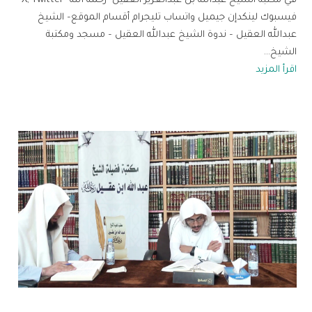
في مكتبة الشيخ عبدالله بن عبدالعزيز العقيل -رحمه الله- X, Twitter
فيسبوك لينكدإن جيميل واتساب تليجرام أقسام الموقع– الشيخ
عبدالله العقيل – ندوة الشيخ عبدالله العقيل – مسجد ومكتبة
الشيخ...
اقرأ المزيد