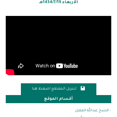
الأربعاء 1434/7/19هـ

لتنزيل المقطع اضغط هنا
أقسام الموقع
– الشيخ عبدالله العقيل