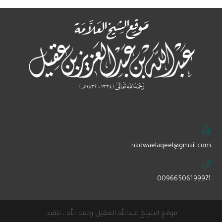
‏nadwaelaqeel@gmail.com
00966506199971
موقع الشيخ عبدالله العقيل رحمه الله ، تنفيذ: