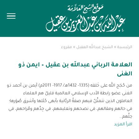
الرئيسية
»
الشيخ عبدالله العقيل
»
مقروء
العلامة الرباني عبدالله بن عقيل – ايمن ذو
الغنى
من حُجَج الله على خَلقه (1335- 1432هـ/ 1917- 2011م) أيمن بن أحمد ذو
الغنى عضو رابطة الأدب الإسلامي العالمية قليلٌ هم العلماء
العاملون الذين تتمثَّلُ فيهم صفةُ الربَّانية بأبهى حُلَلها وأشرق صُوَرها؛
في حالهم ومقالهم، في نصحهم وتعليمهم، في جِدِّهم ومُزاحهم، في
حِلِّهم...
اقرأ المزيد