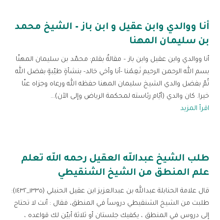
أنا ووالدي وابن عقيل و ابن باز – الشيخ محمد
بن سليمان المهنا
أنا ووالدي وابن عقيل وابن باز – مقالةٌ بقلم: محمّد بن سليمان المهنّا
بسم الله الرحمن الرحيم نَعِمْنا -أنا وأخي خالد- بنشأةٍ طيّبةٍ بفضل الله
ثُمّ بفضل والدي الشيخ سليمان المهنا حفظه الله ورعاه وجزاه عنّا
خيرا. كان والدي (أيّام رئاسته لمحكمة الرياض وإلى الآن)...
اقرأ المزيد
طلب الشيخ عبدالله العقيل رحمه الله تعلم
علم المنطق من الشيخ الشنقيطي
‏قال علامة ‎الحنابلة عبدالله بن عبدالعزيز ابن عقيل الحنبلي (١٣٣٥_١٤٣٢):
طلبت من الشيخ الشنقيطي دروساً في المنطق، فقال : أنت لا تحتاج
إلى دروس في المنطق ، يكفيك جلستان أو ثلاثة أبيّن لك قواعده ،