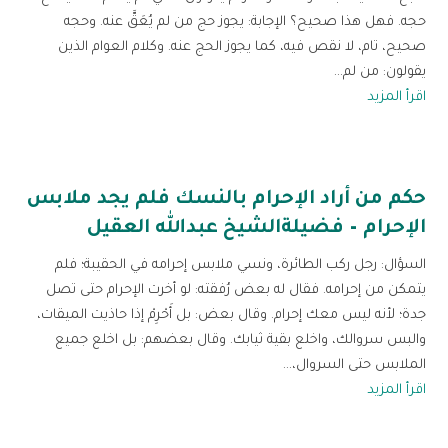
حجه. فهل هذا صحيح؟ الإجابة: يجوز حج من لم يُعَقَّ عنه. وحجه
صحيح، تام، لا نقص فيه، كما يجوز الحج عنه. وكلام العوام الذين
يقولون: من لم...
اقرأ المزيد
حكم من أراد الإحرام بالنسك فلم يجد ملابس
الإحرام – فضيلةالشيخ عبدالله العقيل
السؤال: رجل ركب الطائرة، ونسي ملابس إحرامه في الحقيبة؛ فلم
يتمكن من إحرامه. فقال له بعض رُفقته: لو أخرت الإحرام حتى تصل
جدة؛ لأنه ليس معك إحرام. وقال بعض: بل أَحْرِمْ إذا حاذيت الميقات،
والبس سروالك، واخلع بقية ثيابك. وقال بعضهم: بل اخلع جميع
الملابس حتى السروال،...
اقرأ المزيد