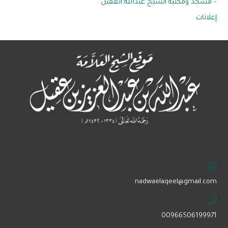
– مسجد ومكتبة الشيخ عبدالله العقيل
إعلانات
‏nadwaelaqeel@gmail.com
00966506199971